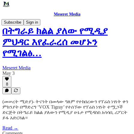
Meseret Media
Subscribe
Sign in
በትግራይ ክልል ያለው የሚዲያ
ምህዳር እየፈራረሰ መሆኑን
የሚገልፅ…
Meseret Media
May 3
8
(መሠረት ሚድያ)- ትናንት በመላው ዓለም የተከበረውን የፕሬስ ነፃነት ቀን
ምክንያት በማድረግ ‘VOX Tigray’ የተሰኘው የፕሬስ ነፃነት ተሟጋች
ድርጅት በትግራይ ክልል ያለውን የሚዲያ ሁኔታ የሚዳስስ አሳሳቢ ሪፖርት
ይፋ አድርጓል።
Read →
Comments