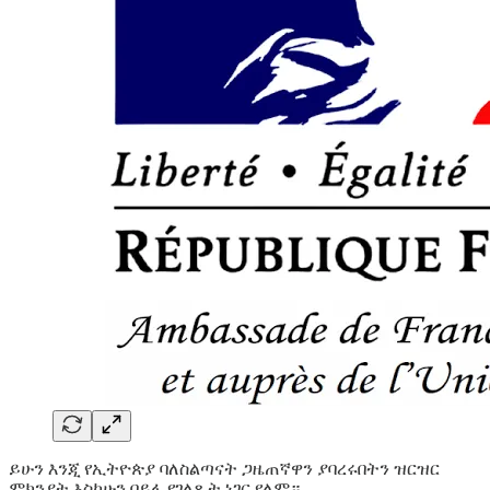
ይሁን እንጂ የኢትዮጵያ ባለስልጣናት ጋዜጠኛዋን ያባረሩበትን ዝርዝር
ምክንያት እስካሁን በይፋ የገለጹት ነገር የለም።