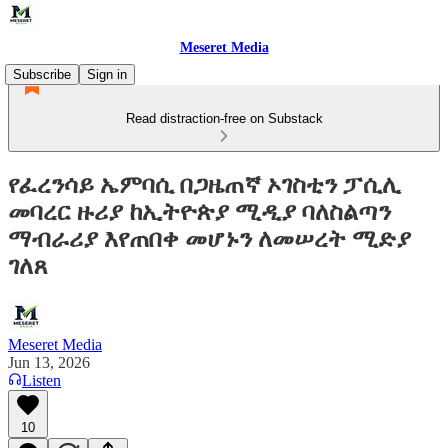
Meseret Media
Subscribe
Sign in
Read distraction-free on Substack
የፈረንሳይ ኤምባሲ በጋዜጠኛ ኦገስቲን ፓሲሊ
መባረር ዙሪያ ከኢትዮጵያ ሚዲያ ባለስልጣን
ማብራሪያ እየጠበቀ መሆኑን ለመሠረት ሚድያ
ገለጸ
Meseret Media
Jun 13, 2026
Listen
10