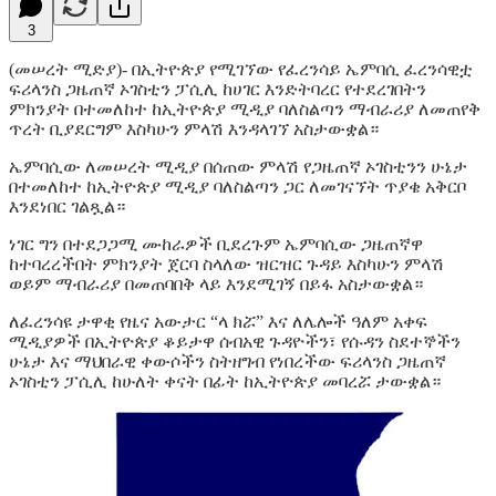
3
(መሠረት ሚድያ)- በኢትዮጵያ የሚገኘው የፈረንሳይ ኤምባሲ ፈረንሳዊቷ
ፍሪላንስ ጋዜጠኛ ኦገስቲን ፓሲሊ ከሀገር እንድትባረር የተደረገበትን
ምክንያት በተመለከተ ከኢትዮጵያ ሚዲያ ባለስልጣን ማብራሪያ ለመጠየቅ
ጥረት ቢያደርግም እስካሁን ምላሽ እንዳላገኘ አስታውቋል።
ኤምባሲው ለመሠረት ሚዲያ በሰጠው ምላሽ የጋዜጠኛ ኦገስቲንን ሁኔታ
በተመለከተ ከኢትዮጵያ ሚዲያ ባለስልጣን ጋር ለመገናኘት ጥያቄ አቅርቦ
እንደነበር ገልጿል።
ነገር ግን በተደጋጋሚ ሙከራዎች ቢደረጉም ኤምባሲው ጋዜጠኛዋ
ከተባረረችበት ምክንያት ጀርባ ስላለው ዝርዝር ጉዳይ እስካሁን ምላሽ
ወይም ማብራሪያ በመጠባበቅ ላይ እንደሚገኝ በይፋ አስታውቋል።
ለፈረንሳዩ ታዋቂ የዜና አውታር “ላ ክሯ” እና ለሌሎች ዓለም አቀፍ
ሚዲያዎች በኢትዮጵያ ቆይታዋ ሰብአዊ ጉዳዮችን፣ የሱዳን ስደተኞችን
ሁኔታ እና ማህበራዊ ቀውሶችን ስትዘግብ የነበረችው ፍሪላንስ ጋዜጠኛ
ኦገስቲን ፓሲሊ ከሁለት ቀናት በፊት ከኢትዮጵያ መባረሯ ታውቋል።