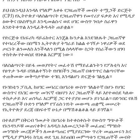
ይህ በእንዲህ እንዳለ የዓለም አቀፉ የጋዜጠኞች መብት ተሟጋች ድርጅት
(CPJ) የኢትዮጵያ ባለስልጣናት የጋዜጠኛዋን የመኖሪያ ፍቃድ እና የሚዲያ
ዕውቅና በአስቸኳይ እንዲመልሱና ወደ ሀገር ውስጥ ገብታ ስራዋን
እንድትቀጥል እንዲፈቅዱላት ጠይቋል።
የድርጅቱ የአፍሪካ ዳይሬክተር አንጄል ኩንታል እንደገለጹት ጋዜጠኛዋ
የተባረረችው በሰሜን ኢትዮጵያ ትግራይ ክልል ተገኝታ ነዋሪዎች ወደ
ጦርነት ልንመለስ እንችላለን በሚል ስላላቸው ስጋት የሰራችውን ዘገባ
ተከትሎ የተወሰደ የበቀል እርምጃ ነው።
ባለስልጣናት በይፋ መወያየትና መፈተሽ የማይፈልጉትን የፖለቲካ እና
የፀጥታ ጉዳይ በገለልተኝነት የዘገበችን ጋዜጠኛ በቁጥጥር ስልጣናቸው
ተጠቅመው መቅጣታቸው ተገቢ እንዳልሆነ ድርጅቱ ገልጿል።
የኦገስቲን ፓሲሊ ከሀገር መባረር በሀገሪቱ ውስጥ ገለልተኛ በሆኑ የሀገር
ውስጥና የአገር ውጭ መገናኛ ብዙሃን እና ጋዜጠኞች ላይ እየተወሰደ ካለው
ተከታታይ እና ጠንካራ እርምጃ ጋር የተያያዘ መሆኑ ይነገራል። በድንበር የለሽ
የጋዜጠኞች ቡድን የዓለም የፕሬስ ነፃነት መውጫ ጠቋሚ መሠረት
የኢትዮጵያ ደረጃ በከፍተኛ ሁኔታ በማሽቆልቆል ላይ ይገኛል።
በተለይም በቅርብ ዓመታት በሀገሪቱ ከተቀሰቀሱት የውስጥ ግጭቶች
የአንዳንዶቹ መጠናቀቅና አዳዲስ አለመረጋጋቶች መፈጠር ማግስት
መንግስት መረጃዎችን ለመቆጣጠር የሚያደርገው ጥረት መጨመሩን እና
የሚዲያ ምህዳሩ ከጊዜ ወደ ጊዜ እየጠበበ መምጣቱን የጋዜጠኞች መብት