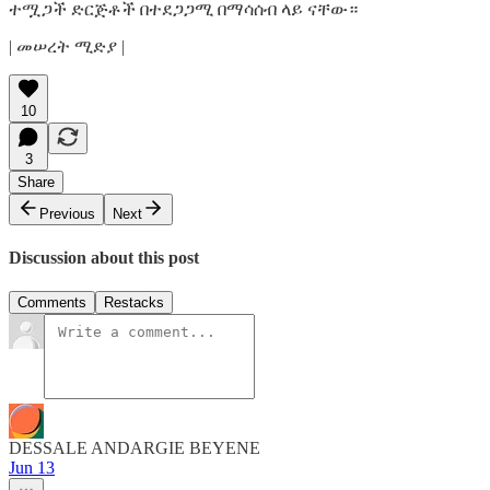
ተሟጋች ድርጅቶች በተደጋጋሚ በማሳሰብ ላይ ናቸው።
| መሠረት ሚድያ |
10
3
Share
Previous
Next
Discussion about this post
Comments
Restacks
DESSALE ANDARGIE BEYENE
Jun 13