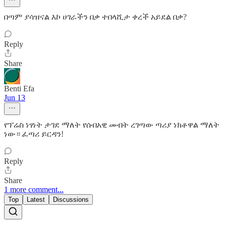
በጣም ያሳዝናል እኮ ሀገራችን በቃ ተበላሺታ ቀረች አይደል በቃ?
Reply
Share
Benti Efa
Jun 13
የፕሬስ ነፃነት ታገደ ማለት የሰብአዊ መብት ረገጣው ጣሪያ ነክቶዋል ማለት
ነው። ፈጣሪ ይርዳን!
Reply
Share
1 more comment...
Top
Latest
Discussions