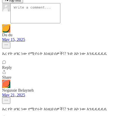
Top first
Du du
May 15, 2025
እረ የት ሀገር ነው የሚኖሩት እነዚህ ሰዎች!? ጉድ እኮ ነው እንዴዴዴዴዴ
Reply
Share
Negussie Belayneh
May 21, 2025
እረ የት ሀገር ነው የሚኖሩት እነዚህ ሰዎች!? ጉድ እኮ ነው እንዴዴዴዴዴ