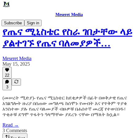
Meseret Media
Subscribe
Sign in
የጤና ሚኒስቴር የስራ ገበታቸው ላይ
ያልተገኙ የጤና ባለመያዎች…
Meseret Media
May 15, 2025
22
3
(መሠረት ሚድያ)- የጤና ሚኒስቴር ከደቂቃዎች በፊት በወቅታዊ የጤና
አገልግሎት ዙሪያ በሰጠው መግለጫ ከሰሞኑ የመብት እና የጥቅም ጥያቄ
አንስተው ያሉ የጤና ባለሙያች ብዙዎቹ በሐሰተኛ መረጃ የተወናበዱ፣
ጥቂቶቹ ደግሞ ጥፋትን ዓላማቸው ያደረጉ ናቸው በማለት ከሷል።
Read →
3 Comments