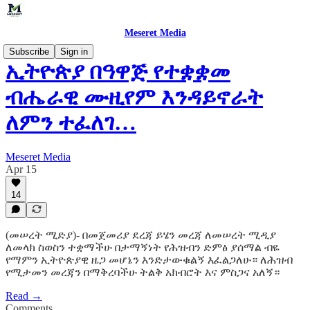
Meseret Media
Subscribe
Sign in
ኢትዮጵያ በዓዋጅ የተቋቋመ
ብሔራዊ ሙዚየም እንዳይኖራት
ለምን ተፈለገ…
Meseret Media
Apr 15
14
(መሠረት ሚድያ)- በመጀመሪያ ደረጃ ይሄን መረጃ ለመሠረት ሚዲያ
ለመላክ ስወስን ተቋማችሁ በታማኝነት የሕዝብን ድምፅ ያሰማል ብዬ
የማምን ኢትዮጵያዊ ዜጋ መሆኔን እንድታውቁልኝ እፈልጋለሁ። ለሕዝብ
የሚታመን መረጃን በማቅረባችሁ ትልቅ አክብሮት እና ምስጋና አለኝ።
Read →
Comments