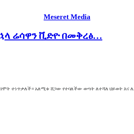
Meseret Media
በኋላ ሬሳዋን ቪድዮ በመቅረፅ…
ን በሞት ተነጥቃለች። አለሚቱ ሸጋው የተባለችው ወጣት ለተሻለ ህይወት እና ለ