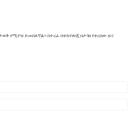
ታወቅ የሚያዝ ይመስለኛል። በተረፈ በቴክኖሎጂ በታገዘ የቀረበው ዜና