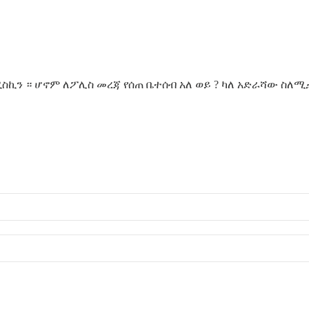
ስኪን ። ሆኖም ለፖሊስ መረጃ የሰጠ ቤተሰብ አለ ወይ ? ካለ አድራሻው ስለሚ