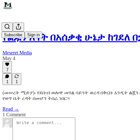
የልጁን እናት በአሰቃቂ ሁኔታ ከገደለ 
Subscribe
Sign in
Meseret Media
May 4
7
1
1
(መሠረት ሚድያ)- የደቡብ ወሎዋ መሃል ሳይንት ወረዳ በቅርቡ አንዲት ልጇ
የወጥ ቤት ረዳት በመሆን ትሰራ ነበር።
Read →
1 Comment