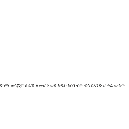
ደካማ ወላጆቿ ደራሽ ለመሆን ወደ አዲስ አበባ ብቅ ብላ በአንድ ሆቴል ውስጥ