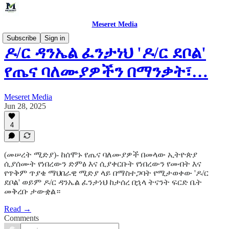
Meseret Media
Subscribe
Sign in
ዶ/ር ዳንኤል ፈንታነህ 'ዶ/ር ደቦል'
የጤና ባለሙያዎችን በማንቃት፣…
Meseret Media
Jun 28, 2025
4
(መሠረት ሚድያ)- ከሰሞኑ የጤና ባለሙያዎች በመላው ኢትዮጵያ
ሲያሰሙት የነበረውን ድምፅ እና ሲያቀርቡት የነበረውን የመብት እና
የጥቅም ጥያቄ ማህበራዊ ሚድያ ላይ በማስተጋባት የሚታወቀው 'ዶ/ር
ደቦል' ወይም ዶ/ር ዳንኤል ፈንታነህ ከታሰረ በኋላ ትናንት ፍርድ ቤት
መቅረቡ ታውቋል።
Read →
Comments