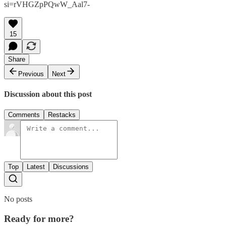
si=rVHGZpPQwW_Aal7-
15
Share
Previous
Next
Discussion about this post
Comments
Restacks
Top
Latest
Discussions
No posts
Ready for more?