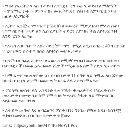
• ግብፅ የኤርትራን አሰብ ወደብ እና የጅቡቲን ዶራሌ ወደብ ለማልማት
መስማማቷ ይፋ መሆኑን ተከትሎ ኢትዮጵያ የጅቡቲ አምባሳደርን ዛሬ
ጠርታ አነጋገረች
• ኢትዮ ኢንጂነሪንግ ግሩፕ (ሜቴክ) ለመሠረት ሚድያ ዘገባ ምላሽ ሰጠ፣
የጎማ ስርቆት ጉዳይ ለፖሊስ ሪፖርት ተደርጎ የህግ ክትትል እየተደረገበት
እንደሚገኝ አረገጠ
• የአዲስ አበባ ከተማ አስተዳደር 'ምጥጥን' በሚል አዲስ አሰራር 40 ፐርሰንት
የሚሆነውን ሰራተኛ ከስራ እየቀነሰ መሆኑ ታወቀ
• በጋምቤላ ክልል ኢታንግ ልዩ ወረዳ የሚገኝ የንፁህ መጠጥ ውሀ መስመር
በታጣቂዎች በመቆረጡ በመቶ ሺዎች የሚቆጠሩ ሰዎች አደጋ ላይ ናቸው
• ካሜራ የተገጠመላቸው ገቢ ሰብሳቢዎች 11 ሰዓት ላይ ካሜራ ለቢሯቸው
ካስረከቡ በኋላ ድጋሜ በመውጣት ዘረፋ ላይ እየተሰማሩ ነው
• ፓርላማ ውስጥ ያሉ አንዳንድ የመንግስት ተጠሪዎችና የፅህፈት ቤት
ሀላፊዎች በውጭ ጉዞ ስም የሚቀበሉት የአየር ትኬት ላይ ማጭበርበር
እየፈጸሙ ነው ተባለ
• ለጥይት መግዣ እና ለብልፅግና ፓርቲ ህንፃ ግንባታ የሚል አዲስ አስገዳጅ
የህዝብ መዋጮ በበርካታ ቦታዎች ተጀመረ
Link: https://youtu.be/MY4fGNoWLPo?