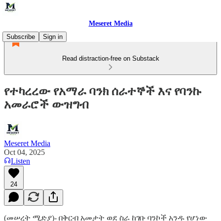
Meseret Media
Subscribe
Sign in
Read distraction-free on Substack
የተካረረው የአማራ ባንክ ሰራተኞች እና የባንኩ
አመራሮች ውዝግብ
Meseret Media
Oct 04, 2025
Listen
24
(መሠረት ሚድያ)- በቅርብ አመታት ወደ ስራ ከገቡ ባንኮች አንዱ የሆነው