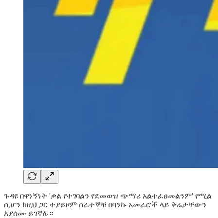
ጉዳዩ በዋነኝነት 'ቃል የተገባልን የደመወዝ ጭማሪ አልተፈፀመልንም' የሚል
ሲሆን ከዚህ ጋር ተያይዞም ሰራተኞቹ በባንኩ አመራሮች ላይ ቅሬታቸውን
እያሰሙ ይገኛሉ።