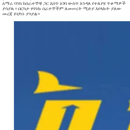
አማራ ባንክ ከሰራተኞቹ ጋር እሰጥ አገባ ውስጥ እንዳለ የተለያዩ ጥቆማዎች
ያሳያሉ። በርካታ የባንኩ ሰራተኞችም ለመሠረት ሚድያ እየላኩት ያለው
መረጃ ይህንኑ ያሳያል።