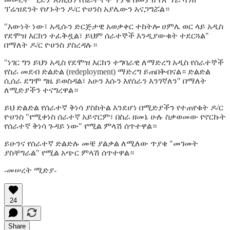
ፕሬዝደንት የሆኑትን ዶ/ር ዮሀንስ አያሌውን አናጋግሯል።
"እውነት ነው፣ አዲሱን ድርጅታዊ አወቃቀር ተከትሎ ሀምሌ ወር ላይ አዲስ
የደሞዝ እርከን ተፈቅዷል፣ ይህም ሰራተኞች እንዲያውቁት ተደርጓል"
በማለት ዶ/ር ዮሀንስ ያስረዳሉ።
"ነገር ግን ይህን አዲስ የደሞዝ እርከን ተግባራዊ ለማድረግ አዲስ የሰራተኞች
የስራ መደብ ድልድል (redeployment) ማድረግ ይጠበቅብናል። ድልድል
ሲሰራ ደግሞ ግዜ ይወስዳል፣ አሁን እሱን እየሰራን እንገኛለን" በማለት
ለሚድያችን ተናግረዋል።
ይህ ድልድል የሰራተኛ ቅነሳ ያስከትል እንደሆነ በሚድያችን የተጠየቁት ዶ/ር
ዮሀንስ "የሚቀነስ ሰራተኛ አይኖርም፣ በስራ ዘመኔ ሁሉ ስቃወመው የኖርኩት
የሰራተኛ ቅነሳ ጉዳይ ነው" የሚል ምላሽ ሰጥተዋል።
ይሁንና የሰራተኛ ድልድሉ መቼ ያልቃል ለሚለው ጥያቄ "መገመት
ያስቸግራል" የሚል አጭር ምላሽ ሰጥተዋል።
-መሠረት ሚድያ-
24
Share