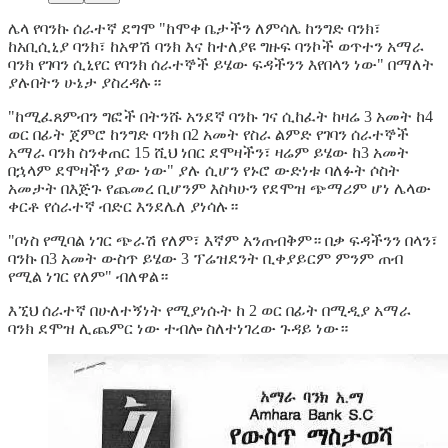
ሌላ የባንኩ ሰራተኛ ደግሞ "ከሞቀ ቤታችን ለምሳሌ ከንግድ ባንክ፣
ከአቢሲኒያ ባንክ፣ ከአዋሽ ባንክ እና ከተለያዩ ግዙፍ ባንኮች ወጥተን አማራ
ባንክ የገባን ሲኒየር የባንክ ሰራተኞች ይሄው ፍዳችንን እየበላን ነው" በማለት
ያሉበትን ሁኔታ ያስረዳሉ።
"ከሚፈጸምብን ግፎች በትንሹ አንደኛ ባንኩ ገና ሲከፈት ከዛሬ 3 አመት ከ4
ወር በፊት ጀምሮ ከንግድ ባንክ በ2 አመት የስራ ልምድ የገባን ሰራተኞች
አማራ ባንክ ስንቀጠር 15 ሺህ ነበር ደሞዛችን፣ ዛሬም ይሄው ከ3 አመት
በኋላም ደሞዛችን ያው ነው" ያሉ ሲሆን የኑሮ ውድነቱ ባለፉት ሶስት
አመታት በእጅጉ የጨመረ ቢሆንም እስካሁን የደሞዝ ጭማሪም ሆነ ሌላው
ቀርቶ የሰራተኛ ብድር እንደሌለ ያነሳሉ።
"ቦነስ የሚባል ነገር ጭራሽ የለም፣ እኛም አንጠብቅም። በቃ ፍዳችንን በላን፣
ባንኩ በ3 አመት ውስጥ ይሄው 3 ፕሬዝደንት ቢቀያይርም ምንም ጠብ
የሚል ነገር የለም" ብለዋል።
እኚህ ሰራተኛ በሁለተኝነት የሚያነሱት ከ 2 ወር በፊት በሚዲያ አማራ
ባንክ ደሞዝ ሊጨምር ነው ተብሎ ስለተነገረው ጉዳይ ነው።