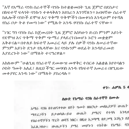
"እኛ የአማራ ባንክ ሰራተኞች ባንኩ ከተቋቋመበት ጊዜ ጀምሮ በደስታና
በከፍተኛ ፍላጎት ባንኩን ተቀላቅለን እየሰራን እንገኛለን። አብዛኛው ሰራተኛ
ከሌሎች ባንኮች ደሞዝ እና ጥቅማ ጥቅሞችን በመቀነስ እንዲሁም የተሻለ
የስራ ቦታ ትቶ የመጣ ነው" የሚሉት አንዱ የባንኩ ሰራተኛ ናቸው።
"ነገር ግን ባንኩ ስራ ከጀመረበት ጊዜ ጀምሮ እስካሁን ድረስ ምንም አይነት
የደሞዝ እና ጥቅማ ጥቅም ጭማሪ ያላደረገ በመሆኑ ኑሮን መቋቋም
አቅቶናል። በተለይ ከፍተኛ አመራር ላይ ያሉ ሰዎች ባንኩ ለሠራተኛው
ምንም አይነት ደንታ የሌላቸው እና ባንኩንም ወደፊት እንዳይራመድ
እያደረጉት ነው" በማለት ተናግረዋል።
አክለውም "ሁልጊዜ የሰራተኛ ደመውዝ መዋቅር ተሰርቶ አልቋል እየተባልን
ሶስት ዓመት አለፈ፣ ለዚህ ችግር መባባስ አንዱ የከፍተኛ አመራሩ በየጊዜው
መቀያየር አንዱ ነው" በማለት ያስረዳሉ።