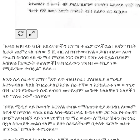
"አዲስ አበባ ላይ የቤት አከራዮቻችን ደሞዝ ተጨምሮላችኋል፣ እኛም የቤት
ኪራይ ጨምረናል ብለው 9 ሺ ብር አስገብተውብናል። ይባስ ብለው አሁን
ጭራሽ ስብሰባ ላይ ጭማሪ የሚባል ነገር የለም፣ ባንኩ አትርፏል ቢባልም
እስከዛሬ [በጦርነት ቀጠናዎች] የተዘረፈውን ገንዘብ መተኪያ ነው
የሚደረገው ተብሏል" ይላሉ።
አንድ ሌላ ሰራተኛ ደግሞ "ጸጥ ለጥ ብለህ ስራ፣ ያለበለዚያ ለሚዲያ
እተነፍሳለሁ ካልክ ትባረራታለህ እያሉ ሰራተኛውን እያስፈራሩ ነው። ንግድ
ባንክ ሆነን የገዛነውን ሱፍ ለብሰን መቀየሪያም መግዛት ስላልቻልን እላያችን
ላይ ማለቁ ነው" ብለዋል።
"ሶሻል ሚዲያ ላይ ኮመንት አርገሃል ተብዬ የማስጠንቀቂያ ደብዳቤ ለዛዉም
ከፍተኛ ከሚባሉ የሰዉ ሀይል አስተዳደር ሀላፊ ከብዙ ዛቻ ጋር ነዉ የተሰጠኝ፣
በጣም አጣብቂኝ ላይ ነን። የደሞዝ ጭማሪ ወሬው ለሚዲያ ሽፋን ከተነገረ
በኋላ ስንጠይቅ መልስ የለም። ይሄን ስፅፍላችሁም በታላቅ ፍርሃት ዉስጥ
ሆኜ ነዉ" በማለት ተናገረዋል።
መሠረት ሚድያ እነዚህን የሰራተኞች ጥያቄ በመያዝ የአማራ ባንክ