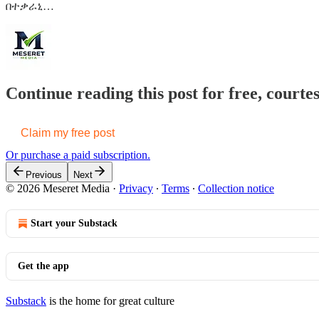
በተቃራኒ…
Continue reading this post for free, court
Claim my free post
Or purchase a paid subscription.
Previous
Next
© 2026 Meseret Media
·
Privacy
∙
Terms
∙
Collection notice
Start your Substack
Get the app
Substack
is the home for great culture