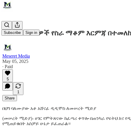
የጤና ባለሙያዎች የስራ ማቆም እርምጃ በተመለከተ
Subscribe
Sign in
Meseret Media
May 05, 2025
∙ Paid
5
1
Share
በህግ ባለሙያው አቶ አሸናፊ ዲዲሞስ ለመሠረት ሚድያ
(መሠረት ሚድያ)- ሀገር የምትጸናው ከፈጣሪ ቀጥሎ በጠንካራ የፍትህ እና 
የሚጠይቁበት አስቻይ ሁኔታ ይፈጠራል።