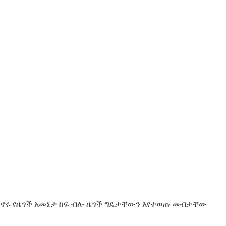
 ሲኖሩ የዜጎች አመኔታ ከፍ ብሎ ዜጎች ግዴታቸውን እየተወጡ መብታቸው