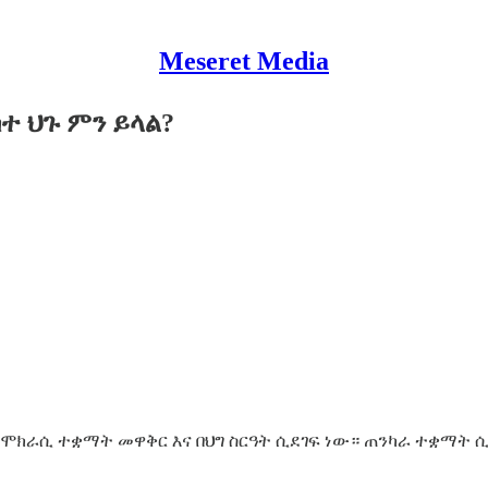
Meseret Media
 ህጉ ምን ይላል?
የዲሞክራሲ ተቋማት መዋቅር እና በህግ ስርዓት ሲደገፍ ነው። ጠንካራ ተቋማት