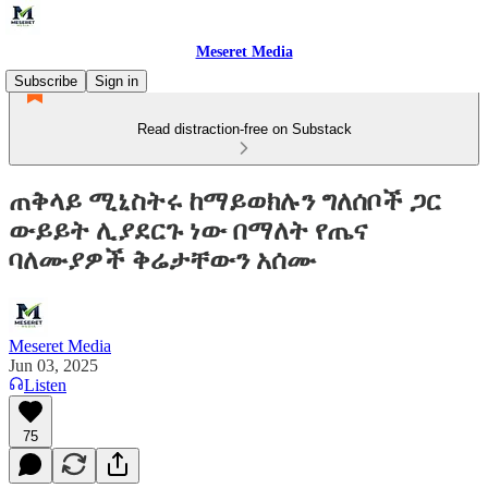
Meseret Media
Subscribe
Sign in
Read distraction-free on Substack
ጠቅላይ ሚኒስትሩ ከማይወክሉን ግለሰቦች ጋር
ውይይት ሊያደርጉ ነው በማለት የጤና
ባለሙያዎች ቅሬታቸውን አሰሙ
Meseret Media
Jun 03, 2025
Listen
75