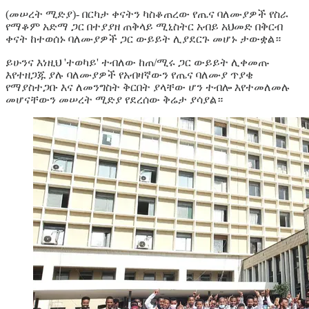
(መሠረት ሚድያ)- በርካታ ቀናትን ካስቆጠረው የጤና ባለሙያዎች የስራ
የማቆም አድማ ጋር በተያያዘ ጠቅላይ ሚኒስትር አብይ አህመድ በቅርብ
ቀናት ከተወሰኑ ባለሙያዎች ጋር ውይይት ሊያደርጉ መሆኑ ታውቋል።
ይሁንና እነዚህ 'ተወካይ' ተብለው ከጠ/ሚሩ ጋር ውይይት ሊቀመጡ
እየተዘጋጁ ያሉ ባለሙያዎች የአብዛኛውን የጤና ባለሙያ ጥያቄ
የማያስተጋቡ እና ለመንግስት ቅርበት ያላቸው ሆን ተብሎ እየተመለመሉ
መሆናቸውን መሠረት ሚድያ የደረሰው ቅሬታ ያሳያል።