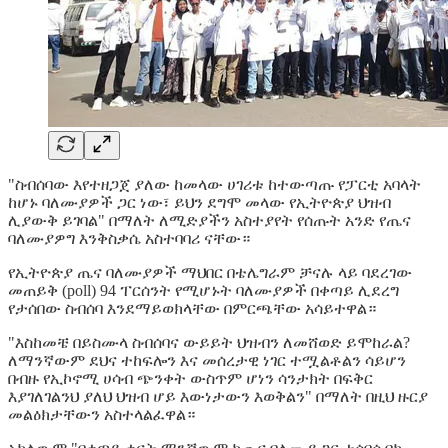
"ስብሰባው እየተዘጋጀ ያለው ከመላው ሀገሪቱ ከተውጣጡ የፓርቲ አባላት
ከሆኑ ባለሙያዎች ጋር ነው፣ ይህን ደግሞ መላው የኢትዮጵያ ህዝብ
ሊያውቅ ይገባል" በማለት ለሚድያችን አስተያየት የሰጡት አንድ የጤና
ባለሙያዎግ እንቅስቃሴ አስተባባሪ ናቸው።
የኢትዮጵያ ጤና ባለሙያዎች ማህበር በቴሌግራም ቻናሉ ላይ ባደረገው
መጠይቅ (poll) 94 ፐርሰንት የሚሆኑት ባለሙያዎች በቀጣይ ሊደረግ
የታሰበው ስብሰባ እንደማይወክላቸው በምርጫቸው አሳይተዋል።
"እስከመቼ በይስሙላ ስብሰባና ውይይት ህዝብን ለመሸወድ ይሞከራል?
ለማንኛውም ደህና ተከፍሎን እና መሰረታዊ ነገር ተሟልቶልን ሳይሆን
በብዙ የኢኮኖሚ ሀሳብ ጭንቀት ውስጥም ሆነን ሳንታክት በፍቅር
እያገለገልንህ ያለህ ህዝብ ሆይ እውነታውን እወቅልን" በማለት በዚህ ዙርያ
መልዕክታቸውን አስተላልፈዋል።