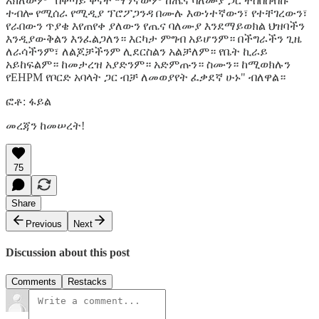
አክለውም "በቀጣይ ቀናት ማንኛውም ከጤና ባለሙያ ጋር ተሰበሰብኩ
ተብሎ የሚሰራ የሚዲያ ፕሮፖጋንዳ በሙሉ እውነተኛውን፣ የተቸገረውን፣
የራበውን ጥያቄ እየጠየቀ ያለውን የጤና ባለሙያ እንደማይወክል ህዝባችን
እንዲያውቅልን እንፈልጋለን። እርካታ ምግብ አይሆንም። በችግራችን ጊዜ
ለራሳችንም፣ ለልጆቻችንም ሊደርስልን አልቻለም። የቤት ኪራይ
አይከፍልም። ከመታረዝ አያድንም። አድምጡን። ስሙን። ከሚወክሉን
የEHPM የቦርድ አባላት ጋር ብቻ ለመወያየት ፈቃደኛ ሁኑ" ብለዋል።
ፎቶ: ፋይል
መረጃን ከመሠረት!
75
Share
Previous
Next
Discussion about this post
Comments
Restacks