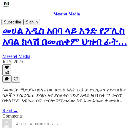
Meseret Media
Subscribe
Sign in
መሀል አዲስ አበባ ላይ አንድ የፖሊስ
አባል ክላሽ በመጠቀም ህዝብ ፊት…
Meseret Media
Jul 5, 2025
50
(መሠረት ሚድያ)- ባሳለፍነው ሀሙስ እለት በርካታ ድርጊቱን የተመለከቱ
ሰዎችን ያስደነገጠ፣ ያሳዘነ እና ያስለቀሰ ግድያ አዲስ አበባ ከተማ ውስጥ
በተለምዶ 'አፍንጮ በር' ተብሎ በሚጠራው ስፍራ መፈፀሙ ታውቋል።
Read →
Comments