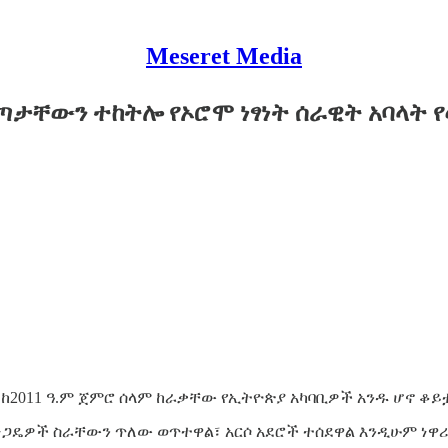
Meseret Media
ጣታቸውን ተከትሎ የኦሮሞ ነፃነት ሰራዊት አባላት
 ከ2011 ዓ.ም ጀምሮ ሰላም ከራቃቸው የኢትዮጵያ አካባቢዎች አንዱ ሆኖ ቆይ
 ነጋዴዎች ስራቸውን ጥለው ወጥተዋል፣ አርሶ አደሮች ተሰደዋል እንዲሁም ነ