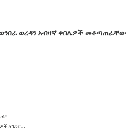
 የወንበራ ወረዳን አብዛኛ ቀበሌዎች መቆጣጠራቸው
ቷል።
ዋሪዎች ለግድያ…