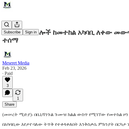
የመንግስት ሀይሎች ከመተከል አካባቢ ለቀው መው
Subscribe
Sign in
ተሰማ
Meseret Media
Feb 23, 2026
∙ Paid
3
1
Share
(መሠረት ሚድያ)- በቤኒሻንጉል ጉሙዝ ክልል ውስጥ የሚገኘው የመተከል ዞን
በአካባቢው እየታየ ባለው ትጥቅ የተቀላቀለበት እንቅስቃሴ ምክንያት በርካታ