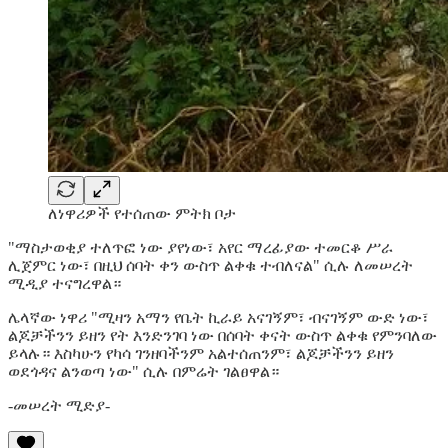
ለነዋሪዎች የተሰጠው ምትክ ቦታ
"ማስታወቂያ ተለጥፎ ነው ያየነው፣ አየር ማረፊያው ተመርቆ ሥራ
ሊጀምር ነው፣ በዚህ ሰባት ቀን ውስጥ ልቀቁ ተብለናል" ሲሉ ለመሠረት
ሚዲያ ተናግረዋል።
ሌላኛው ነዋሪ "ሚዛን አማን የቤት ኪራይ አናገኝም፣ ብናገኝም ውድ ነው፣
ልጆቻችንን ይዘን የት እንድንገባ ነው በሰባት ቀናት ውስጥ ልቀቁ የምንባለው
ይላሉ። እስካሁን የካሳ ገንዘባችንም አልተሰጠንም፣ ልጆቻችንን ይዘን
ወደጎዳና ልንወጣ ነው" ሲሉ በምሬት ገልፀዋል።
-መሠረት ሚድያ-