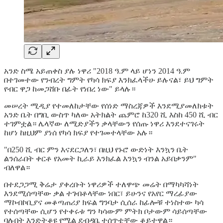
አንድ ስሜ አይጠቀስ ያሉ ነዋሪ "2018 ዓ.ም ላይ ሆነን 2014 ዓ.ም
በተገመተው የንብረት ግምት የካሳ ክፍያ እንክፈላችሁ ይሉናል፣ ይህ ግምት
የብር ዋጋ ከመጋሸቡ በፊት የነበረ ነው" ይላሉ።
መሠረት ሚዲያ የተመለከታቸው የሰነድ ማስረጃዎች እንደሚያመለክቱት
አንድ ቤት በግቢ ውስጥ ካለው አትክልት ጨምሮ ከ320 ሺ እስከ 450 ሺ ብር
ተገምቷል። ሌላኛው ለሚድያችን ቃላቸውን የሰጡ ነዋሪ እንደተናገሩት
ከሆነ ከዚህም ያነሰ የካሳ ክፍያ የተገመተላቸው አሉ።
"በ250 ሺ ብር ምን እናደርጋለን፣ በዚህ የኑሮ ውድነት እንኳን ቤት
ልንሰራበት ቀርቶ የአመት ኪራይ እንክፈል እንኳን ብንል አይበቃንም"
ብለዋል።
በተደጋጋሚ ቅሬታ ያቀረቡት ነዋሪዎች ተለዋጭ መሬት በማካካሻነት
እንደሚሰጣቸው ቃል ተገብቶላቸው ነበር፣ ይሁንና የአየር ማረፊያው
ማኮብኮቢያና መቆጣጠሪያ ክፍል ግንባታ ሲሰራ ከፊሎቹ ተነስተው ካሳ
የተሰጣቸው ሲሆን የተቀሩቱ ግን ካሳውም ምትክ ቦታውም ሳይሰጣቸው
ባሉበት እንድትቆዩ የሚል ደብዳቤ ተሰጥቷቸው ቆይተዋል።