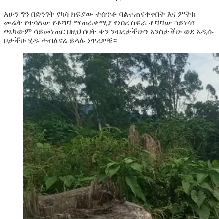
አሁን ግን በድንገት የካሳ ክፍያው ተሰጥቶ ባልተጠናቀቀበት እና ምትክ
መሬት የተባለው የቆሻሻ ማጠራቀሚያ የነበረ ስፍራ ቆሻሻው ሳይነሳ፣
ጫካውም ሳይመነጠር በዚህ ሰባት ቀን ንብረታችሁን አንስታችሁ ወደ አዲሱ
ቦታችሁ ሂዱ ተብለናል ይላሉ ነዋሪዎቹ።