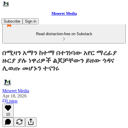
Meseret Media
Subscribe
Sign in
Read distraction-free on Substack
በሚዛን አማን ከተማ በተገነባው አየር ማረፊያ
ዙርያ ያሉ ነዋሪዎች ልጆቻቸውን ይዘው ጎዳና
ሊወጡ መሆኑን ተናገሩ
Meseret Media
Apr 18, 2026
Listen
10