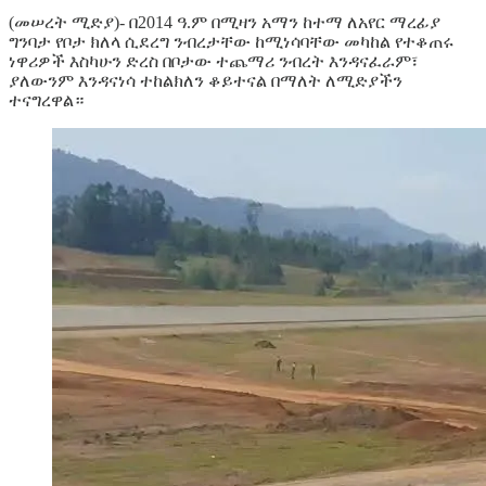
(መሠረት ሚድያ)- በ2014 ዓ.ም በሚዛን አማን ከተማ ለአየር ማረፊያ
ግንባታ የቦታ ክለላ ሲደረግ ንብረታቸው ከሚነሳባቸው መካከል የተቆጠሩ
ነዋሪዎች እስካሁን ድረስ በቦታው ተጨማሪ ንብረት እንዳናፈራም፣
ያለውንም እንዳናነሳ ተከልክለን ቆይተናል በማለት ለሚድያችን
ተናግረዋል።