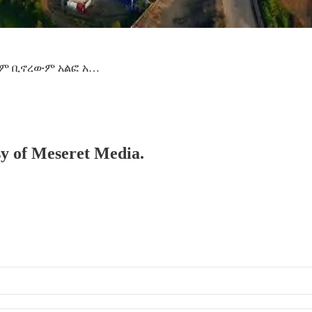
ሰላም ቢኖረውም አልፎ አ…
esy of Meseret Media.