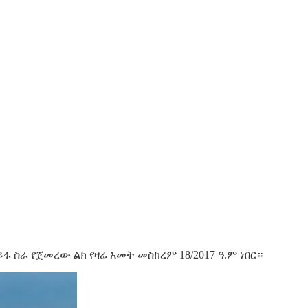
ስራ የጀመረው ልክ የዛሬ አመት መስከረም 18/2017 ዓ.ም ነበር።