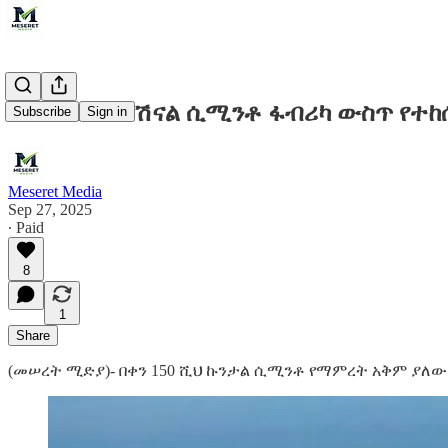
በግዙፉ ለሚ ናሽናል ሲሚንቶ ፋብሪካ ውስጥ የተከ
Subscribe
Sign in
Meseret Media
Sep 27, 2025
∙ Paid
8
1
Share
(መሠረት ሚድያ)- በቀን 150 ሺህ ኩንታል ሲሚንቶ የማምረት አቅም ያለው 