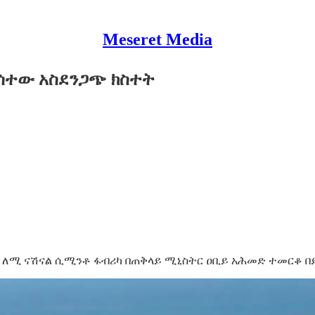
Meseret Media
ሰተው አስደንጋጭ ክስተት
ለሚ ናሽናል ሲሚንቶ ፋብሪካ በጠቅላይ ሚኒስትር ዐቢይ አሕመድ ተመርቆ በይፋ 