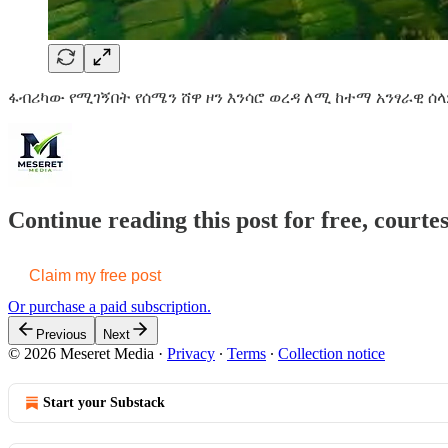
ፋብሪካው የሚገኝበት የሰሜን ሸዋ ዞን እንሳሮ ወረዳ ለሚ ከተማ አንፃራዊ 
Continue reading this post for free, court
Claim my free post
Or purchase a paid subscription.
Previous
Next
© 2026 Meseret Media
·
Privacy
∙
Terms
∙
Collection notice
Start your Substack