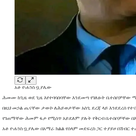
አቶ ዮሐንስ ቧያሌው
ሕመሙ ከጊዜ ወደ ጊዜ እየተባባሰባቸው እንደመጣ የገለፁት ቤተሰቦቻቸው ማ
በዚህ መኃል ጤናቸው ታውኮ ለሕይወታቸው አስጊ ደረጃ ላይ እንደደረሰ የተ
የገጠማቸው ሕመም ፋታ የሚሰጥ አይደለም ያሉት የቅርብ ቤተሰቦቻቸው በእጃ
አቶ ዮሐንስ ቧያሌው በአማራ ክልል የሰላም መደፍረስ ጋር ተያይዞ በሽብር 