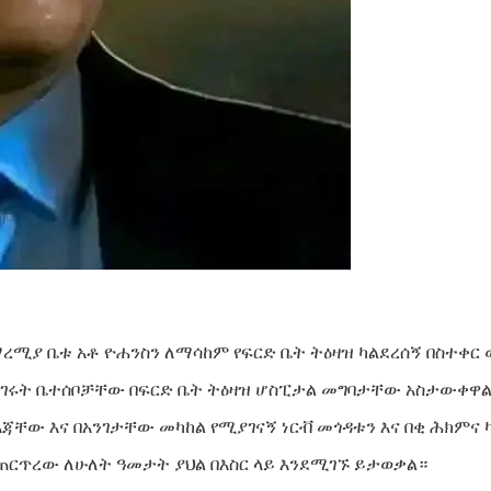
ረሚያ ቤቱ አቶ ዮሐንስን ለማሳከም የፍርድ ቤት ትዕዛዝ ካልደረሰኝ በስተቀር
ናገሩት ቤተሰቦቻቸው በፍርድ ቤት ትዕዛዝ ሆስፒታል መግባታቸው አስታውቀዋ
ቸው እና በአንገታቸው መካከል የሚያገናኝ ነርቭ መጎዳቱን እና በቂ ሕክምና 
ተጠርጥረው ለሁለት ዓመታት ያህል በእስር ላይ እንደሚገኙ ይታወቃል።