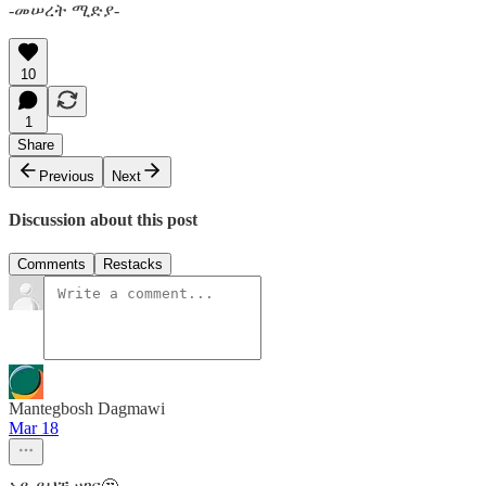
-መሠረት ሚድያ-
10
1
Share
Previous
Next
Discussion about this post
Comments
Restacks
Mantegbosh Dagmawi
Mar 18