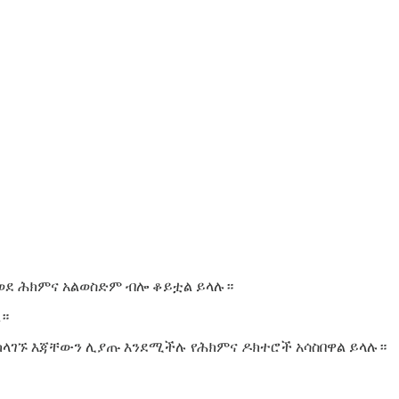
 ወደ ሕክምና አልወስድም ብሎ ቆይቷል ይላሉ።
ል።
ካላገኙ እጃቸውን ሊያጡ እንደሚችሉ የሕክምና ዶክተሮች አሳስበዋል ይላሉ።