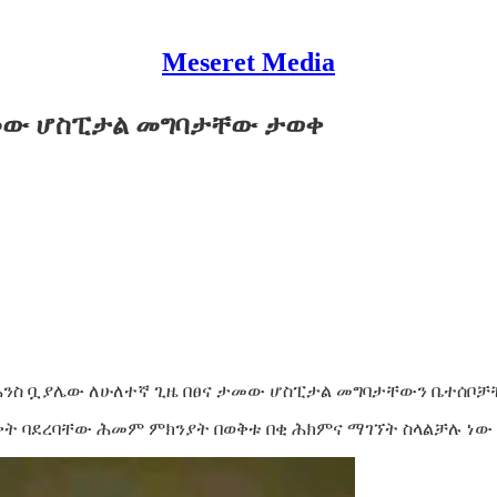
Meseret Media
ታመው ሆስፒታል መግባታቸው ታወቀ
 ዮሐንስ ቧያሌው ለሁለተኛ ጊዜ በፀና ታመው ሆስፒታል መግባታቸውን ቤተሰቦ
 ወቅት ባደረባቸው ሕመም ምክንያት በወቅቱ በቂ ሕክምና ማገኘት ስላልቻሉ ነው