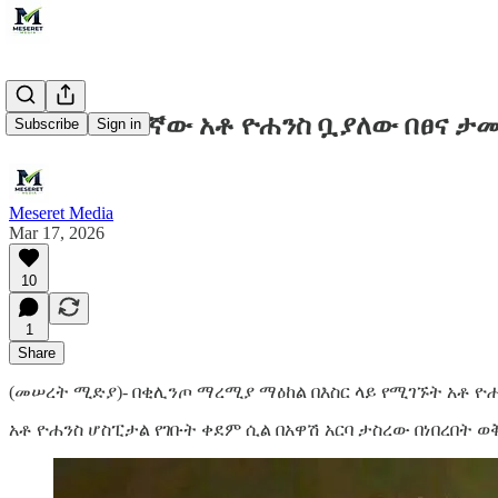
የፖለቲካ እስረኛው አቶ ዮሐንስ ቧያለው በፀና 
Subscribe
Sign in
Meseret Media
Mar 17, 2026
10
1
Share
(መሠረት ሚድያ)- በቂሊንጦ ማረሚያ ማዕከል በእስር ላይ የሚገኙት አቶ
አቶ ዮሐንስ ሆስፒታል የገቡት ቀደም ሲል በአዋሽ አርባ ታስረው በነበረበት