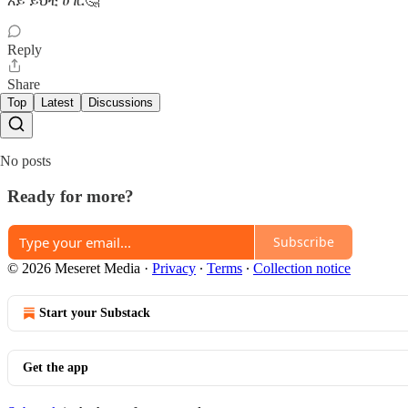
አይ ይህቺ ሀገር🤔
Reply
Share
Top
Latest
Discussions
No posts
Ready for more?
Subscribe
© 2026 Meseret Media
·
Privacy
∙
Terms
∙
Collection notice
Start your Substack
Get the app