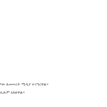
ቻቸው ለመሠረት ሚዲያ ተናግረዋል።
 ሲሉም አክለዋል።