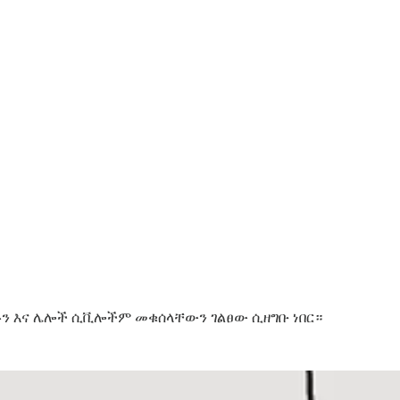
ፉን እና ሌሎች ሲቪሎችም መቁሰላቸውን ገልፀው ሲዘግቡ ነበር።