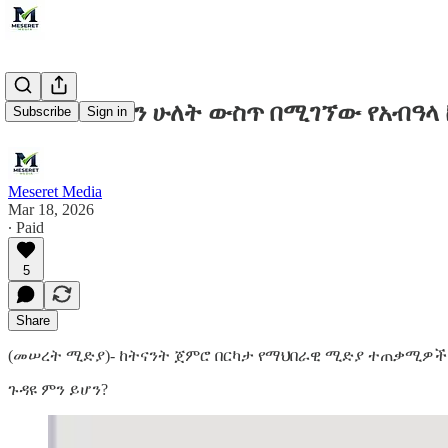
በአፋር ክልል ዞን ሁለት ውስጥ በሚገኘው የአብዓላ
Subscribe
Sign in
Meseret Media
Mar 18, 2026
∙ Paid
5
Share
(መሠረት ሚድያ)- ከትናንት ጀምሮ በርካታ የማህበራዊ ሚድያ ተጠቃሚዎች 
ጉዳዩ ምን ይሆን?