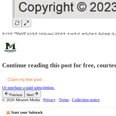
ትናንት ማክሰኞ አንዲት ነፍሰ-ጡር በጥይት ተመትታ ወዲያውኑ ሕይወቷ ሲ
Continue reading this post for free, court
Claim my free post
Or purchase a paid subscription.
Previous
Next
© 2026 Meseret Media
·
Privacy
∙
Terms
∙
Collection notice
Start your Substack