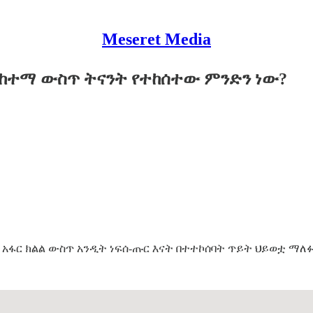
Meseret Media
 ከተማ ውስጥ ትናንት የተከሰተው ምንድን ነው?
አፋር ክልል ውስጥ አንዲት ነፍሰ-ጡር እናት በተተኮሰባት ጥይት ህይወቷ ማለ