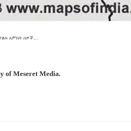
ያልፍ አምስት ሰዎች…
esy of Meseret Media.