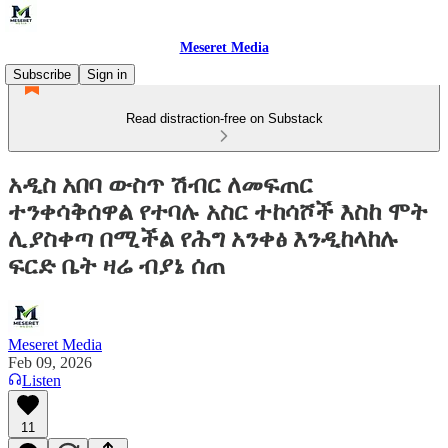
Meseret Media
Subscribe
Sign in
Read distraction-free on Substack
አዲስ አበባ ውስጥ ሽብር ለመፍጠር
ተንቀሳቅሰዋል የተባሉ አስር ተከሳሾች እስከ ሞት
ሊያስቀጣ በሚችል የሕግ አንቀፅ እንዲከላከሉ
ፍርድ ቤት ዛሬ ብያኔ ሰጠ
Meseret Media
Feb 09, 2026
Listen
11