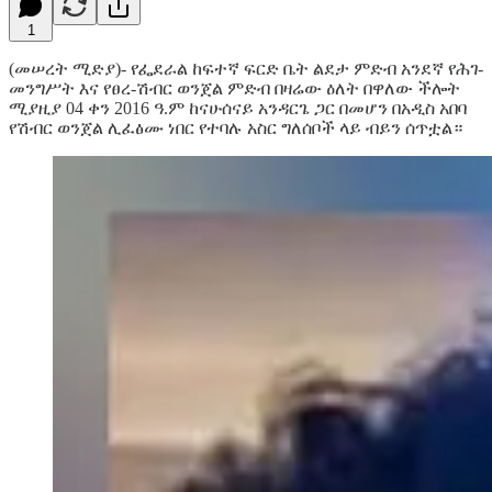
1
(መሠረት ሚድያ)- የፌደራል ከፍተኛ ፍርድ ቤት ልደታ ምድብ አንደኛ የሕገ-
መንግሥት እና የፀረ-ሽብር ወንጀል ምድብ በዛሬው ዕለት በዋለው ችሎት
ሚያዚያ 04 ቀን 2016 ዓ.ም ከናሁሰናይ አንዳርጌ ጋር በመሆን በአዲስ አበባ
የሽብር ወንጀል ሊፈፅሙ ነበር የተባሉ አስር ግለሰቦች ላይ ብይን ሰጥቷል።