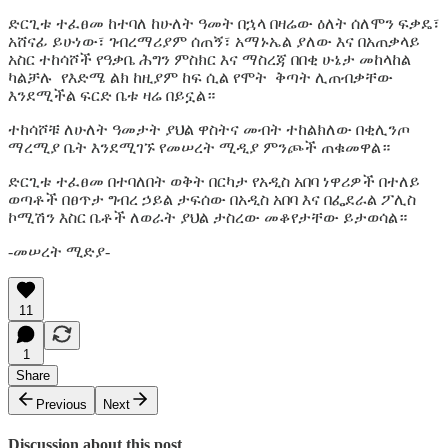
ድርጊቱ ተፈፀመ ከተባለ ከሁለት ዓመት በኋላ በዛሬው ዕለት ሰለሞን ፍቃዴ፣
አሸናፊ ይሁነው፣ ገብረማሪያም ሰጠኝ፣ አማኑኤል ያለው እና በአጠቃላይ
አስር ተከሳሾች የዓቃቤ ሕግን ምስክር እና ማስረጃ በበቂ ሁኔታ መከላከል
ካልቻሉ የእድሜ ልክ ከዚያም ከፍ ሲል የሞት ቅጣት ሊጠብቃቸው
እንደሚችል ፍርድ ቤቱ ዛሬ በይኗል።
ተከሳሾቹ ለሁለት ዓመታት ያህል ዋስትና መብት ተከልክለው በቂሊንጦ
ማረሚያ ቤት እንደሚገኙ የመሠረት ሚዲያ ምንጮች ጠቁመዋል።
ድርጊቱ ተፈፀመ በተባለበት ወቅት በርካታ የአዲስ አበባ ነዋሪዎች በተለይ
ወጣቶች በፀጥታ ግብረ ኃይል ታፍሰው በአዲስ አበባ እና በፌደራል ፖሊስ
ኮሚሽን እስር ቤቶች ለወራት ያህል ታስረው መቆየታቸው ይታወሳል።
-መሠረት ሚድያ-
11
1
Share
Previous
Next
Discussion about this post