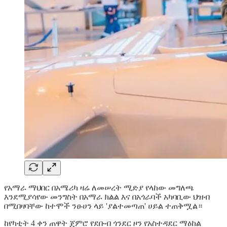
የአማራ ማህበር በአሜሪካ ዛሬ ለመሠረት ሚድያ የላከው መግለጫ
እንደሚያሳየው መንግስት በአማራ ክልል እና በአጎራባች አካባቢው ህዝብ
በሚበዛባቸው ከተሞች ንፁሀን ላይ 'ያልተመጣጠ' ሀይል ተጠቅሟል።
ከየካቲት 4 ቀን ጠዋት ጀምሮ የደቡብ ጎንደር ዞን የአስተዳደር ማዕከል