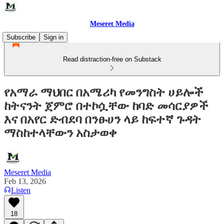
Meseret Media
Subscribe
Sign in
Read distraction-free on Substack
የአማራ ማህበር በአሜሪካ የመንግስት ሀይሎች
ከትናንት ጀምሮ በተኮሷቸው ከባድ መሳርያዎች
እና በአየር ድብደባ በንፁሀን ላይ ከፍተኛ ጉዳት
ማስከተላቸውን አስታወቀ
Meseret Media
Feb 13, 2026
Listen
18