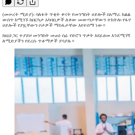
(መሠረት ሚድያ)- ባለፉት ጥቂት ቀናት የመንግስት ሀይሎች በአማራ ክልል
ውስጥ ከሚገኙ ከበርካታ አካባቢዎች ለቀው መውጣታቸውን ተከትሎ የፋኖ
ሀይሎች የያዟቸውን ቦታዎች ማስፋታቸው እየተሰማ ነው።
ከዚህ ጋር ተያይዞ መንግስት መጠነ ሰፊ የድሮን ጥቃት እየፈፀመ እንደሚገኝ
ለሚድያችን የደረሱ ጥቆማዎች ያሳያሉ።