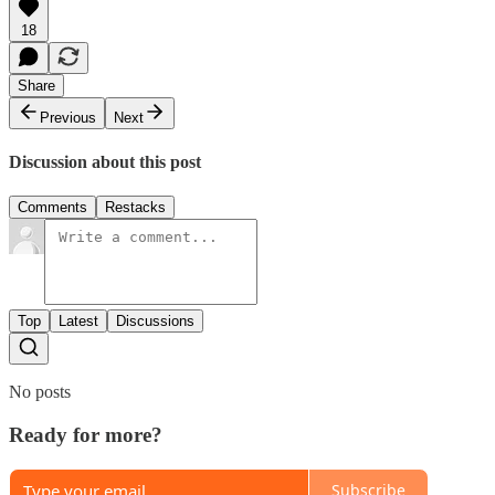
18
Share
Previous
Next
Discussion about this post
Comments
Restacks
Top
Latest
Discussions
No posts
Ready for more?
Subscribe