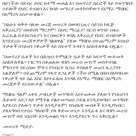
በሆነችው በደብረ ታቦር ከተማ መሐል እና በመኖሪያ ሰፈሮች ላይ የመንግስት
ኃይሎች የአየር ድብደባ እና ከባድ መሣሪያ መተኮሳቸውን የአማራ ማህበር
በአሜሪካ አስታውቋል።
"በአሁኑ ወቅት ባለው መረጃ መሠረት በወባባ (ጤና ሳይንስ ኮሌጅ
አቅራቢያ)፣ በወይበላ ማርያም፣ በአየር ማረፊያ፣ በርብ ወንዝ፣ በቄራ
ኡራኤል ቤተክርስቲያን እና በወርቅን ቀበሌ አቅራቢያ የአየር ድብደባዎች
እንደደረሱ መረጃዎቻዎች ገልጸዋል" ያለው ማህበሩ በተጨማሪም እነዚህ
ጥቃቶች በንፁሀን ነዋሪዎች ላይ ከፍተኛ ጉዳትን አስከትለዋል ብሏል።
"በመኖሪያ ቤቶች እና በሕዝብ ትምህርት ቤቶች ላይ ከፍተኛ ውድመት
አስከትለዋል። ነገር ግን በቀጠለው የበየነ መረብ መገናኛ መስተጓጎል
ምክንያት የደረሰው ሞትና የንብረት ኪሳራ ትክክለኛ መጠን ሊረጋገጥ
አልቻለም። በተጨማሪም የፋኖ ደጋፊዎች ናችሁ በሚል ሰበብ በአካባቢው
ነዋሪዎች ላይ ሰፊ እስር እየተፈጸመ እንዳለ የአማራ ማህበር በአሜሪካ
መረጃዎች ደርሰውታል" ብሏል።
ማህበሩ ዓለም አቀፍ ታዛቢዎች መንግስት እየተጠቀመ ያለውን የንፁሀንን
ሕይወት አደጋ ላይ የሚጥል ያልተመጣጠነ ኃይል እንዲያወግዙ፤ መንግስት
እያደረሰ ያለውን ጥቃት እንዲያቆም፣ የሰብአዊ መብቶች እንዲያከብር፣
ያለአግባብ የታሰሩ ግለሰቦች ያለ ቅድመ ሁኔታ እንዲፈቱ እና የበየነ መረብ
መገናኛ ወደ ነበረበት እንዲመልስ ጫና እንዲያደርጉ ጥሪ አቅርቧል።
-መሠረት ሚድያ-