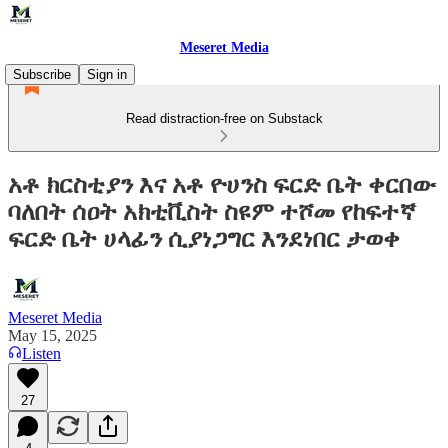
Meseret Media
Subscribe
Sign in
Read distraction-free on Substack
አቶ ክርስቲያን እና አቶ ዮሀንስ ፍርድ ቤት ቀርበው
ባለበት ሰዐት አክቲቪስት ስዩም ተሾመ የከፍተኛ
ፍርድ ቤት ሀላፊን ሲያነጋግር እንደነበር ታወቀ
Meseret Media
May 15, 2025
Listen
27