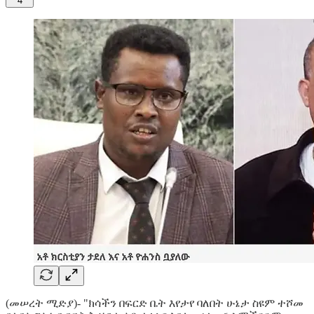
4
(መሠረት ሚድያ)- "ክሳችን በፍርድ ቤት እየታየ ባለበት ሁኔታ ስዩም ተሾመ