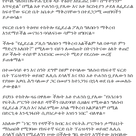
የተባለ ግለሰብ በፍትሕ ሂደቱ ላይ ተፅዕኖ እየፈጠረ ነው፣ ስማችንንም
አጥፍቷል" በሚል አቶ ዮሐንስ ቧያሌው እና አቶ ክርስቲያን ታደለ ለፌደራል
ከፍተኛው ፍርድ ቤት አቤቱታ ማቅረባቸውን በተደጋጋሚ መዘገባችን
ይታወሳል።
የፍርድ ቤቱን ትዕዛዝ ተከትሎ የፌደራል ፖሊስ ግለሰቡን ማቅረብ
እንደማይችል መናገሩን ባሳለፍነው ሳምንት ዘግበናል።
ችሎቱ "የፌደራል ፖሊስ ግለሰቡን ማቅረብ አልችልም ካለ በቀጣይ ምን
ማድረግ አለበት?" የሚለውን ብይን ለመስጠት በትናንትናው ዕለት ቀጠሮ
ይዞ ችሎት ተሰይሞ እንደነበር መሠረት ሚድያ የደረሰው መረጃ
ይጠቁማል።
በተመሳሳይ ቀን እና ሰዓት ደግሞ ስዩም የተባለው ግለሰብ የከፍተኛ ፍርድ
ቤት ፕሬዝዳንት ወይዘሮ ሌሊሴ ደሳለኝ እና የእነ አቶ ዮሐንስ ቧያሌውን ክስ
የያዘው አቃቤ ሕግ ባለሙያ ጋር በመሆን ከተነጋገሩ በኋላ ወደ ቤቱ መመለሱ
ታውቋል።
ይህንኑ ተከትሎ ዛሬ በዋለው ችሎት አቶ ዮሐንስ ቧያሌው "የአገሪቱን
የፍትሕ ሥርዓት በተለይ ዳኞችን በአደባባይ ሲዘልፍ የሚውልን ግለሰብ
የፌደራል ፖሊስ እና አስፈፃሚው አካል ማቅረብ አልቻልንም በሚል
በድርጊቱ እንዲገፋበት ሲያበረታቱት አዝነን ነበር" ብለዋል።
አክለውም "ነገር ግን የዳኞችን ክብር እና የፍትሕ ሥርዓቱን ታማዕኒነት
ማስጠበቅ የሚገባው የከፍተኛ ፍርድ ቤት ፕሬዝዳንት ወይዘሮ ሌሊሴ
ደሳለኝ በሕግ የሚፈለግን ሠው በችሎቱ ግቢ ውስጥ አግኝተው አባብለው