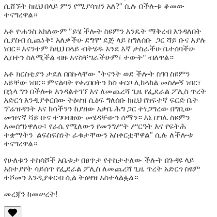
ሲሸኙት ከዚህ በላይ ምን የሚያሳዝን አለ?" ሲሉ በችሎቱ ቆመው
ተናግረዋል።
አቶ ዮሐንስ አክለውም "ይሄ ችሎት ስዩምን እንዴት ማቅረብ እንዳለበት
ሲያስብ ሲጨነቅ፣ አለቃችሁ ደግሞ ደጅ ላይ ከግለሰቡ ጋር ሻይ ቡና እያሉ
ነበር። እናንተም ከዚህ በላይ ብትሄዱ እንደ እኛ ታስራችሁ ቤተሰባችሁ
ሊበተን ስለሚችል ብዙ አናስቸግራችሁም፣ ተውት" ብለዋል።
አቶ ክርስቲያን ታደለ በበኩላቸው "ትናንት ወደ ችሎት ስገባ ስዩምን
አይቸው ነበር። ምናልባት የቀረበበትን ክስ ቀርቦ ሊከላከል መስሎኝ ነበር፣
በኋላ ግን በችሎቱ እንዳልተገኘ እና ለመጨረሻ ጊዜ የፌደራል ፖሊስ ጥረት
አድርጎ እንዲያቀርበው ትዕዛዝ ሲፅፍ ግለሰቡ ከዚህ የከፍተኛ ፍርድ ቤት
ፕሬዝዳንት እና ክሳችንን ከያዘው አቃቤ ሕግ ጋር ተነጋግረው በግቢው
መዝናኛ ሻይ ቡና ተገባብዘው መሄዳቸውን ሰማን። እኔ በግሌ ስዩምን
አመሰግነዋለሁ፣ የራሴ የሚለውን የመንግሥት ሥርዓት እና የፍትሕ
ተቋማትን ልፍስፍስነት ራቁታቸውን አስቀርቷቸዋል" ሲሉ ለችሎቱ
ተናግረዋል።
የሁለቱን ተከሳሾች አቤቱታ በፀጥታ የተከታተለው ችሎት በጉዳዩ ላይ
አስተያየት ሳይሰጥ የፌደራል ፖሊስ ለመጨረሻ ጊዜ ጥረት አድርጎ ስዩም
ተሾመን እንዲያቀርብ ሲል ትዕዛዝ አስተላልፏል።
መረጃን ከመሠረት!