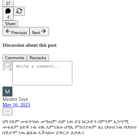
27
4
Share
Previous
Next
Discussion about this post
Comments
Restacks
Mesfen Taye
May 16, 2025
ህግ የለም መፍትሄዉ መግጠም ብቻ ነዉ ይሄ ስርአትን በምንም አጋጣሚ
መፋለም ፅድቅ ነዉ ብዬ አምናለሁ በግሌ ምክንያቱም ፀረ ህዝብ ነዉ የህዝብ
በሽታም ነዉ ልለዉ እችላለሁ ይቅርታ ለቃሉና