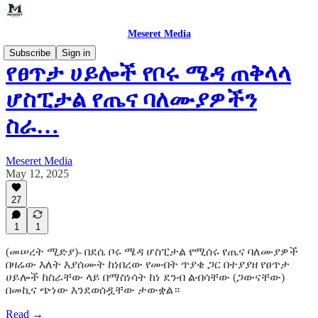
Meseret Media
Subscribe
Sign in
የፀጥታ ሀይሎች የቦሩ ሜዳ ጠቅላላ
ሆስፒታል የጤና ባለሙያዎችን
ስራ…
Meseret Media
May 12, 2025
27
1
1
(መሠረት ሚድያ)- በደሴ ቦሩ ሜዳ ሆስፒታል የሚሰሩ የጤና ባለሙያዎች
በዛሬው እለት እያሰሙት ከነበረው የመብት ጥያቄ ጋር በተያያዘ የፀጥታ
ሀይሎች ከስራቸው ላይ በማስነሳት ከነ ደንብ ልብሳቸው (ጋውናቸው)
በመኪና ጭነው እንደወሰዷቸው ታውቋል።
Read →