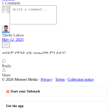
1 Comment
Tibebe Lakew
May 12, 2025
መሃይም የሞላት ሀገር መጨረሻዋ ምን ይሆን?
Reply
Share
© 2026 Meseret Media
·
Privacy
∙
Terms
∙
Collection notice
Start your Substack
Get the app