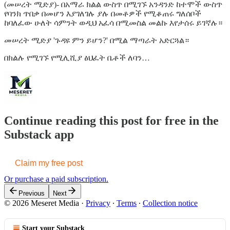
(መሠረት ሚድያ)- በአማራ ክልል ውስጥ በሚገኙ አንዳንድ ከተሞች ውስጥ
የባንክ ጥበቃ በመሆን እያገለገሉ ያሉ በመቶዎች የሚቆጠሩ ግለሰቦች
ከባለፈው ሁለት ሳምንት ወዲህ አፈሳ በሚመስል መልኩ እየታሰሩ ይገኛሉ።
መሠረት ሚድያ 'ጉዳዩ ምን ይሆን?' በሚል ማጣራት አድርጓል።
በክልሉ የሚገኙ የሚሊሺያ ፅህፈት ቤቶች ለባን…
Continue reading this post for free in the
Substack app
Claim my free post
Or purchase a paid subscription.
Previous
Next
© 2026 Meseret Media
·
Privacy
∙
Terms
∙
Collection notice
Start your Substack