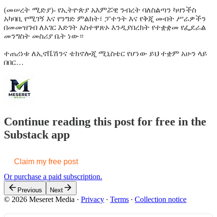
(መሠረት ሚድያ)- የኢትዮጵያ አእምሯዊ ንብረት ባለስልጣን ካዛንችስ
አካባቢ የሚገኝ እና የንግድ ምልክት፣ ፓተንት እና የቅጂ መብት ሥራዎችን
በመመዝገብ ለአገር እድገት አስተዋጽኦ እንዲያበረክት የተቋቋመ የፌደራል
መንግስት መስሪያ ቤት ነው።
ተጠሪነቱ ለኢኖቬሽንና ቴክኖሎጂ ሚኒስቴር የሆነው ይህ ተቋም አሁን ላይ
በበር…
Continue reading this post for free in the
Substack app
Claim my free post
Or purchase a paid subscription.
Previous
Next
© 2026 Meseret Media
·
Privacy
∙
Terms
∙
Collection notice