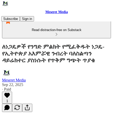
Meseret Media
Subscribe
Sign in
Read distraction-free on Substack
ለነጋዴዎች የንግድ ምልክት የሚፈቅዱት ነጋዴ-
የኢትዮጵያ አእምሯዊ ንብረት ባለስልጣን
ዳይሬክተር ያስነሱት የጥቅም ግጭት ጥያቄ
Meseret Media
Sep 22, 2025
∙ Paid
1