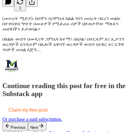
1
(መሠረት ሚድያ)- ከሰሞኑ በጋምቤላ ክልል ጎሳን መሰረት ባደረገ መልኩ
በተቀሰቀሰ ግጭት በመቶዎች የሚቆጠሩ ሰዎች ህይወታቸው ማለፉን
መዘገባችን ይታወሳል።
በክልሉ ውስጥ በመዲናዋ ጋምቤላ ከተማ፣ በአቦል፣ በተርፋም እና ኢታንግ
ወረዳዎች እንዲሁም በሌሎች አዋሳኝ ወረዳዎች ውስጥ በኑዌር እና አኙዋ
ጎሳዎች መሀል እጅግ…
Continue reading this post for free in the
Substack app
Claim my free post
Or purchase a paid subscription.
Previous
Next