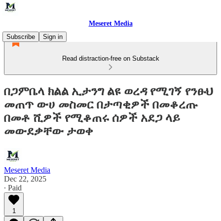
Meseret Media
Subscribe
Sign in
Read distraction-free on Substack
በጋምቤላ ክልል ኢታንግ ልዩ ወረዳ የሚገኝ የንፁህ
መጠጥ ውሀ መስመር በታጣቂዎች በመቆረጡ
በመቶ ሺዎች የሚቆጠሩ ሰዎች አደጋ ላይ
መውደቃቸው ታወቀ
Meseret Media
Dec 22, 2025
∙ Paid
1