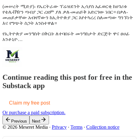
(መሠረት ሚድያ)- የኤርትራው ፕሬዝደንት ኢሳያስ አፈወርቂ ከሀገሪቱ
የቴሌቭዥን ጣብያ ጋር ረዘም ያለ ቃለ-መጠይቅ አድርገው ነበር። በቃለ-
መጠይቃቸው አብዛኛውን ከኢትዮጵያ ጋር እየተካረረ ስለመጣው ግንኙነት
እና የግጭት ስጋት አንስተዋል።
የኢትዮጵያ መንግስት በቅርቡ ለተባበሩት መንግስታት ድርጅት ዋና ፀሀፊ
አንቶኒዮ…
Continue reading this post for free in the
Substack app
Claim my free post
Or purchase a paid subscription.
Previous
Next
© 2026 Meseret Media
·
Privacy
∙
Terms
∙
Collection notice