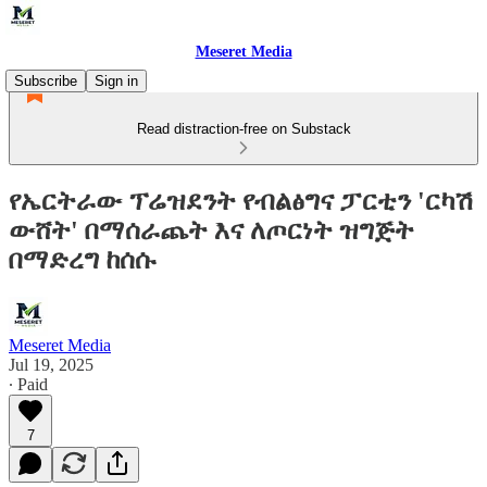
Meseret Media
Subscribe
Sign in
Read distraction-free on Substack
የኤርትራው ፕሬዝደንት የብልፅግና ፓርቲን 'ርካሽ
ውሸት' በማሰራጨት እና ለጦርነት ዝግጅት
በማድረግ ከሰሱ
Meseret Media
Jul 19, 2025
∙ Paid
7