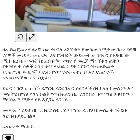
ዛሬ የመጀመሪያ ደረጃ ነው የተባለ ሪፖርቱን ያወጣው ኮሚቴው በወረዳዎቹ
የሰዎች መገደል፣ መታጋት እና የንብረት ውድመት መከሰቱን ከአካባቢው
ማሕበረሰብና ጉዳት ከደረሰባቸው ወገኖች መረጃ ማግኘቱን ጠቅሶ
የተገደሉት ሰዎች እንዲሁም የአካል ጉዳትና የንብረት ውድመት
ያጋጠማቸው ዜጎች የአንድ የሃይማኖት ተከታይ እና አገልጋዮች
አለመሆናቸውን አንስቷል።
ይሁንና በርካታ ዜጎች ሪፖርቱ የድርጊቱን ሰለባዎች በትክክል ከመለየት እና
መፍትሄ ከማፈላለግ ይልቅ የመሸፋፈን ስራ እንደሰራ በመግለፅ ሀሳባቸውን
ማህበራዊ ሚድያ ላይ እያጋሩ ይገኛሉ።
መሠረት ሚድያ በዚህ ዙርያ ሰፋ ያለ የምርመራ ዘገባ በመስራት በቅርቡ
ለህዝብ ያደርሳል።
-መሠረት ሚድያ-