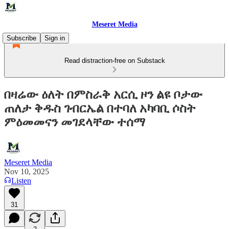
Meseret Media
Subscribe
Sign in
Read distraction-free on Substack
በዛሬው ዕለት በምስራቅ አርሲ ዞን ልዩ ቦታው
ጠለታ ቅዱስ ገብርኤል በተባለ አካባቢ ሶስት
ምዕመመናን መገደላቸው ተሰማ
Meseret Media
Nov 10, 2025
Listen
31