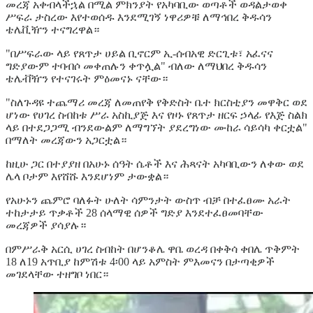
መረጃ አቀብላችኋል በሚል ምክንያት የአካባቢው ወጣቶች ወዳልታወቀ
ሥፍራ ታስረው እየተወሰዱ እንደሚገኝ ነዋሪዎቹ ለማኅበረ ቅዱሳን
ቴሌቪዥን ተናግረዋል።
"በሥፍራው ላይ የጸጥታ ሀይል ቢኖርም ኢ-ሰብአዊ ድርጊቱ፣ አፈናና
ግድያውም ተባብሶ መቀጠሉን ቀጥሏል" ብለው ለማህበረ ቅዱሳን
ቴሌቭዥን የተናገሩት ምዕመናኑ ናቸው።
"ስለጉዳዩ ተጨማሪ መረጃ ለመጠየቅ የቅድስት ቤተ ክርስቲያን መዋቅር ወደ
ሆነው የሀገረ ስብከቱ ሥራ አስኪያጅ እና የዞኑ የጸጥታ ዘርፍ ኃላፊ የእጅ ስልክ
ላይ በተደጋጋሚ ብንደውልም ለማግኘት ያደረግነው ሙከራ ሳይሳካ ቀርቷል"
በማለት መረጃውን አጋርቷል።
ከዚሁ ጋር በተያያዘ በአሁኑ ሰዓት ሴቶች እና ሕጻናት አካባቢውን ለቀው ወደ
ሌላ ቦታም እየሸሹ እንደሆነም ታውቋል።
የአሁኑን ጨምሮ ባለፉት ሁለት ሳምንታት ውስጥ ብቻ በተፈፀሙ አራት
ተከታታይ ጥቃቶች 28 ሰላማዊ ሰዎች ግድያ እንደተፈፀመባቸው
መረጃዎች ያሳያሉ።
በምሥራቅ አርሲ ሀገረ ስብከት በሆንቆሌ ዋቤ ወረዳ በቀቅሳ ቀበሌ ጥቅምት
18 ለ19 አጥቢያ ከምሽቱ 4፡00 ላይ አምስት ምእመናን በታጣቂዎች
መገደላቸው ተዘግቦ ነበር።