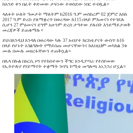
ከአንድ ቀን በፈት ቀድመው ታፍነው ተወስደው ነበር ተብሏል።
ላለፉት ሁለት ዓመታት ማለትም ከ2016 ዓ.ም መስከረም 02 ጀምሮ እስከ
2017 ዓ.ም ድረስ ያለማቋረጥ በወረዳው ከ115 በላይ ምእመናን የተገደሉ
ሲሆን 27 ምዕመናን ደግሞ አሁንም ድረስ ታግተው ያሉበት እንደማይታወቅ
መረጃዎች ይጠቁማሉ።
ይህ በእንዲህ እንዳለ በወረዳው ካሉ 37 አብያተ ክርስቲያናት ውስጥ ከ16
በላይ የሆኑት አገልግሎት የማይሰጡ መሆናቸውንና ከእነዚህም መካከል 3ቱ
ሙሉ በሙሉ መዘረፋቸውን ተጠቅሷል።
በሌላ በኩል በአርሲ ዞን የተከሰተውን ችግር እንዲያጣራ የተሰየመው
የኢትዮጵያ የሃይማኖት ተቋማት ጉባዔ ኮሚቴ መግለጫ አነጋጋሪ ሆኗል።