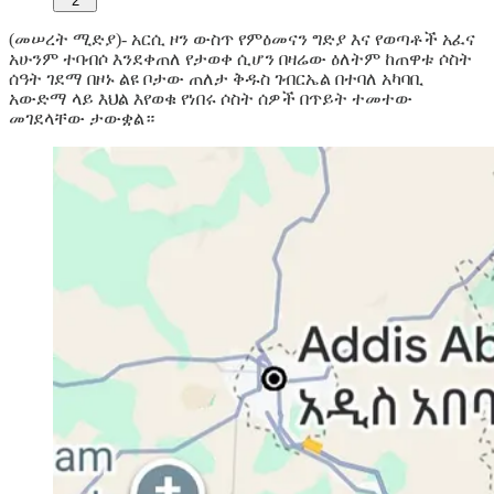
2
(መሠረት ሚድያ)- አርሲ ዞን ውስጥ የምዕመናን ግድያ እና የወጣቶች አፈና
አሁንም ተባብሶ እንደቀጠለ የታወቀ ሲሆን በዛሬው ዕለትም ከጠዋቱ ሶስት
ሰዓት ገደማ በዞኑ ልዩ ቦታው ጠለታ ቅዱስ ገብርኤል በተባለ አካባቢ
አውድማ ላይ እህል እየወቁ የነበሩ ሶስት ሰዎች በጥይት ተመተው
መገደላቸው ታውቋል።