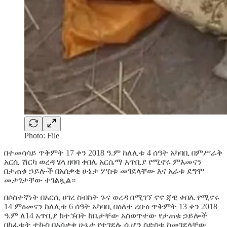
Photo: File
በተመሳሳይ ጥቅምት 17 ቀን 2018 ዓ.ም ከለሊቱ 4 ሰዓት አካባቢ በምሥራቅ
አርሲ ሽርካ ወረዳ ሄላ ዘባባ ቀበሌ አርሴማ አጥቢያ የሚኖሩ ምእመናን
በታጠቁ ኃይሎች በአሰቃቂ ሁኔታ ሦስቱ መገደላቸው እና አራቱ ደግሞ
መታገታቸው ተገልጿል።
በሶስተኛነት በአርሲ ሀገረ ስብከት ጉና ወረዳ በሚገኘ ኖኖ ጃዊ ቀበሌ የሚኖሩ
14 ምዕመናን ከለሊቱ 6 ሰዓት አካባቢ በዕለተ ረቡዕ ጥቅምት 13 ቀን 2018
ዓ.ም ለ14 አጥቢያ ከተኙበት ከቤታቸው አስወጥተው የታጠቁ ኃይሎች
በከፈቱት ተኩስ በአሰቃቂ ሁኔታ የተገደሉ ሲሆን ስድስቱ ከመገደላቸው