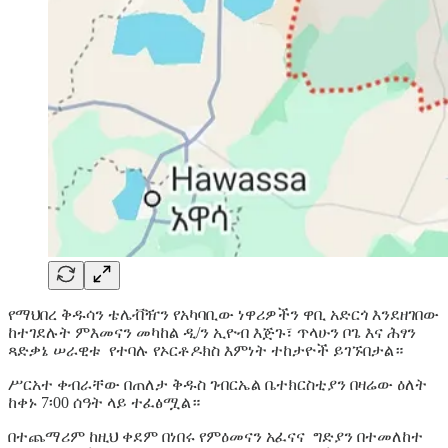
የማህበረ ቅዱሳን ቴሌቭዥን የአካባቢው ነዋሪዎችን ዋቢ አድርጎ እንደዘገበው
ከተገደሉት ምእመናን መካከል ዲ/ን ኢዮብ እጅጉ፣ ጥላሁን ቦጌ እና ሕፃን
ጻድቃኔ ሠራዊቱ የተባሉ የኦርቶዶክስ እምነት ተከታዮች ይገኙበታል።
ሥርአተ ቀብራቸው በጠለታ ቅዱስ ገብርኤል ቤተክርስቲያን በዛሬው ዕለት
ከቀኑ 7፡00 ሰዓት ላይ ተፈፅሟል።
በተጨማሪም ከዚህ ቀደም በነበሩ የምዕመናን አፈናና ግድያን በተመለከተ