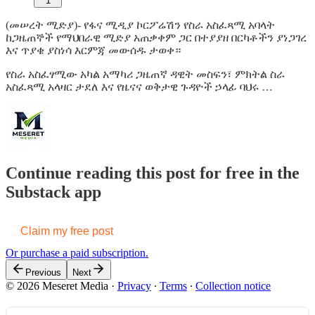
1
(መሠረት ሚድያ)- የፋና ሚዲያ ኮርፖሬሽን የስራ አስፈጻሚ አባላት
ከጋዜጠኞች የማህበራዊ ሚድያ አጠቃቀም ጋር በተያያዘ በርካቶችን ያነጋገረ
እና ጥያቄ ያስነሳ እርምጃ መውሰዱ ታወቀ።
የስራ አስፈፃሚው አካል አማካሪ ጋዜጠኛ ዳዊት መስፍን፣ ምክትል ስራ
አስፈጻሚ አላዛር ታደለ እና የዜናና ወቅታዊ ጉዳዮች ኃላፊ ባህሩ …
Continue reading this post for free in the
Substack app
Claim my free post
Or purchase a paid subscription.
Previous
Next
© 2026 Meseret Media
·
Privacy
∙
Terms
∙
Collection notice