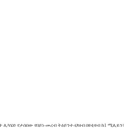
 ሊካሄድ የታሰበው የበይነ-መረብ ትዕይንተ-ህዝብ በዩቲዩብ ከ1 ሚሊዬን፣