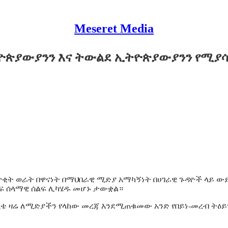
Meseret Media
ትዮጵያውያንን እና ትውልደ ኢትዮጵያውያንን የሚያ
ጥቂት ወራት በዋናነት በማህበራዊ ሚድያ አማካኝነት በሀገራዊ ጉዳዮች ላይ ውይ
ፍ ሰላማዊ ሰልፍ ሊካሄዱ መሆኑ ታውቋል።
ሚቴ ዛሬ ለሚድያችን የላከው መረጃ እንደሚጠቁመው አንድ የበይነ-መረብ ትዕይን