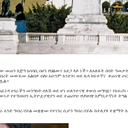
መጠን እጅግ አሳሳቢ በሆነ የህልውና አደጋ ላይ ነች። ለአለፉት ሰባት ዓመታት
ት መውደሙ አልበቃ ብሎ አሁንም እንደገና ወደ ሌላ ከፍተኛና ቀጠናዊ ጦርነ
ብሏል።
ት ከፈነዳ ሀገራችን መንግስት-የለሽ ወደ ሆነ ሁለንተናዊ ቀውስ መግባቷ፣ የአፍ
ውነታ የተገነዘብን ኢትዮዽያዊያን ወደ ተጨባጭ የህዝባዊ እምቢተኛነት ትግል
 አንድ ግብረ-ሃይል መቋቋሙ የተነገረ ሲሆን ግብረ-ሃይሉ ከተለያዩ ተቋማት እና