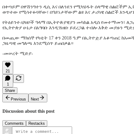
በቀጣይም በዋሽንግተን ዲሲ እና በለንደን የሚካሄዱት ሰላማዊ ሰልፎችም ኢት
ወጥተው የሚሳተፉባቸው፣ በዓይነታቸውም ልዩ እና ታሪካዊ ሰልፎች እንዲሆኑ
የትዕይንተ-ህዝቦች ዓላማ በኢትዮጵያዊያን መካከል አዲስ የመተማመን፣ ለጋ
የኢትዮጵያ ሁኔታ በአግባቡ እንዲገነዘቡ ይደረጋል ተብሎ እቅድ መያዙን ሚድ
በመጪው ማክሰኞ የካቲት 17 ቀን 2018 ዓ.ም በኢትዮዽያ አቆጣጠር ከአመሻሹ
ጋዜጣዊ መግለጫ እንደሚሰጥ ይጠበቃል።
-መሠረት ሚድያ-
21
1
Share
Previous
Next
Discussion about this post
Comments
Restacks