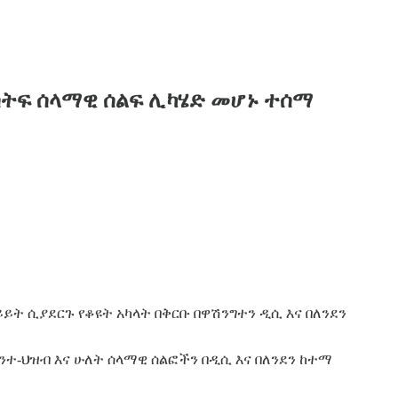
ሳትፍ ሰላማዊ ሰልፍ ሊካሄድ መሆኑ ተሰማ
ይት ሲያደርጉ የቆዩት አካላት በቅርቡ በዋሽንግተን ዲሲ እና በለንደን
ተ-ህዝብ እና ሁለት ሰላማዊ ሰልፎችን በዲሲ እና በለንደን ከተማ