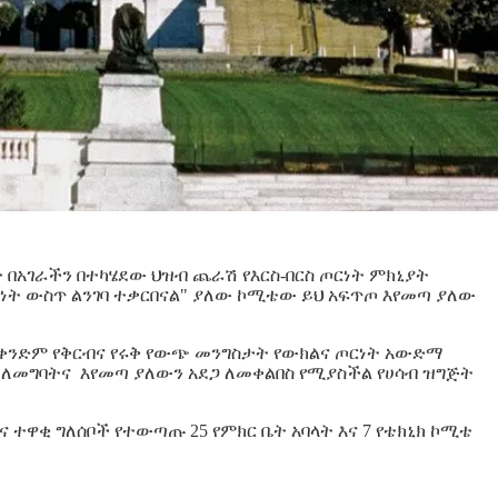
 በአገራችን በተካሄደው ህዝብ ጨራሽ የእርስ-በርስ ጦርነት ምክኒያት
ት ውስጥ ልንገባ ተቃርበናል" ያለው ኮሚቴው ይህ አፍጥጦ እየመጣ ያለው
ሪካ ቀንድም የቅርብና የሩቅ የውጭ መንግስታት የውክልና ጦርነት አውድማ
 ለመግባትና እየመጣ ያለውን አደጋ ለመቀልበስ የሚያስችል የሀሳብ ዝግጅት
 ተዋቂ ግለሰቦች የተውጣጡ 25 የምክር ቤት አባላት እና 7 የቴክኒክ ኮሚቴ