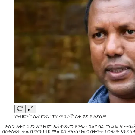
የአብሮነት ኢትዮጵያ ዋና መስራች አቶ ልደቱ አያሌው
"ሁሉን-አቀፍ በሆነ አግባብም ኢትዮጵያን እንዲመስልና ሰፊ ማህበራዊ መሰረ
በሳተላይት ቲሌ ቪዥን ከ10 ሚሊዬን ያላነሰ ህዝብ በቀጥታ ስርጭት እንዲ