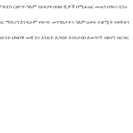
ፖለቲካ ርዕዮተ-ዓለም ሳይለያዩ በብዙ ሺዎች በሚቆጠር መጠን በገፍና በጋራ
ጠናከር ማድረግ እንዲሁም የውጭ መንግስታትና ዓለም-አቀፍ ተቋሟት የወቅቱን
ዕይንተ-ህዝቦቹ መቼ እና እንዴት ሊካሄድ እንደታሰበ ለመገናኛ ብዙሃን ዝርዝር