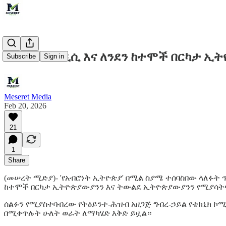
በዋሽንግተን ዲሲ እና ለንደን ከተሞች በርካታ ኢ
Subscribe
Sign in
Meseret Media
Feb 20, 2026
21
1
Share
(መሠረት ሚድያ)- 'የአብሮነት ኢትዮጵያ' በሚል ስያሜ ተሰባስበው ላለፉት 
ከተሞች በርካታ ኢትዮጵያውያንን እና ትውልደ ኢትዮጵያውያንን የሚያሳት
ሰልፉን የሚያስተባብረው የትዕይንተ-ሕዝብ አዘጋጅ ግብረ-ኃይል የቴክኒክ ኮ
በሚቀጥሉት ሁለት ወራት ለማካሄድ እቅድ ይዟል።