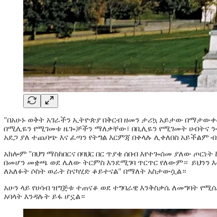
"በአሁኑ ወቅት አገራችን ኢትዮጵያ በቅርብ ዘመን ታሪኳ አይታው በማታውቀው 
በሚሊዬን የሚገመቱ ዜጐቻችን ማለቃቸው፣ በቢሊዬን የሚገመት ሀብትና ንብረ
አደጋ ያለ ተጨባጭ እና ፈጣን የትግል እርምጃ በቀላሉ ሊቀለበስ አይችልም 
አክሎም "በህግ ማስከበርና በባህር በር ጥያቄ ሰበብ እየተጐሰመ ያለው ጦርነ
በመሆን መቋጫ ወደ ሌለው ትርምስ እንደሚገባ ጥርጥር የለውም። ይህንን እ
ለአለፉት ሶስት ወራት ስናካሂድ ቆይተናል" በማለት አስታውሷል።
አሁን ላይ የሀሳብ ዝግጅቱ ተጠናቆ ወደ ተግባራዊ እንቅስቃሴ ለመግባት የሚሰራ
አባላት እንዳሉት ይፋ ሆኗል።