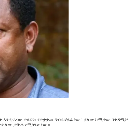
ት እንዲኖረው ተደርጐ የተቋቋመ ግብረ-ሃይል ነው" ያለው ኮሚቴው በቀዳሚነት
ከታተለው ታቅዶ የሚካሄድ ነው።