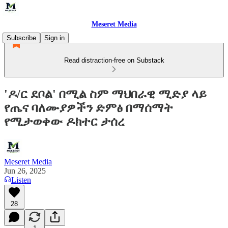
Meseret Media
Subscribe
Sign in
Read distraction-free on Substack
'ዶ/ር ደቦል' በሚል ስም ማህበራዊ ሚድያ ላይ
የጤና ባለሙያዎችን ድምፅ በማሰማት
የሚታወቀው ዶክተር ታሰረ
Meseret Media
Jun 26, 2025
Listen
28