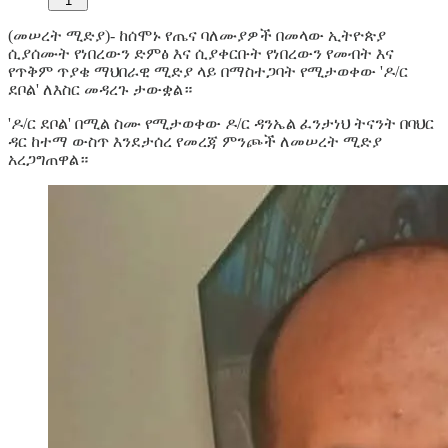
1
(መሠረት ሚድያ)- ከሰሞኑ የጤና ባለሙያዎች በመላው ኢትዮጵያ
ሲያሰሙት የነበረውን ድምፅ እና ሲያቀርቡት የነበረውን የመብት እና
የጥቅም ጥያቄ ማህበራዊ ሚድያ ላይ በማስተጋባት የሚታወቀው 'ዶ/ር
ደቦል' ለእስር መዳረጉ ታውቋል።
'ዶ/ር ደቦል' በሚል ስሙ የሚታወቀው ዶ/ር ዳንኤል ፈንታነህ ትናንት በባህር
ዳር ከተማ ውስጥ እንደታሰረ የመረጃ ምንጮች ለመሠረት ሚድያ
አረጋግጠዋል።