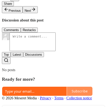
Share
Previous
Next
Discussion about this post
Comments
Restacks
Top
Latest
Discussions
No posts
Ready for more?
Subscribe
© 2026 Meseret Media
·
Privacy
∙
Terms
∙
Collection notice