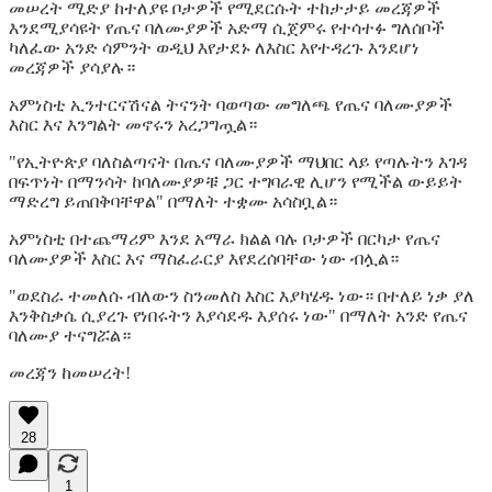
መሠረት ሚድያ ከተለያዩ ቦታዎች የሚደርሱት ተከታታይ መረጃዎች
እንደሚያሳዩት የጤና ባለሙያዎች አድማ ሲጀምሩ የተሳተፉ ግለሰቦች
ካለፈው አንድ ሳምንት ወዲህ እየታደኑ ለእስር እየተዳረጉ እንደሆነ
መረጃዎች ያሳያሉ።
አምነስቲ ኢንተርናሽናል ትናንት ባወጣው መግለጫ የጤና ባለሙያዎች
እስር እና እንግልት መኖሩን አረጋግጧል።
"የኢትዮጵያ ባለስልጣናት በጤና ባለሙያዎች ማህበር ላይ የጣሉትን እገዳ
በፍጥነት በማንሳት ከባለሙያዎቹ ጋር ተግባራዊ ሊሆን የሚችል ውይይት
ማድረግ ይጠበቅባቸዋል" በማለት ተቋሙ አሳስቧል።
አምነስቲ በተጨማሪም እንደ አማራ ክልል ባሉ ቦታዎች በርካታ የጤና
ባለሙያዎች እስር እና ማስፈራርያ እየደረሰባቸው ነው ብሏል።
"ወደስራ ተመለሱ ብለውን ስንመለስ እስር እያካሄዱ ነው። በተለይ ነቃ ያለ
እንቅስቃሴ ሲያረጉ የነበሩትን እያሳደዱ እያሰሩ ነው" በማለት አንድ የጤና
ባለሙያ ተናግሯል።
መረጃን ከመሠረት!
28
1