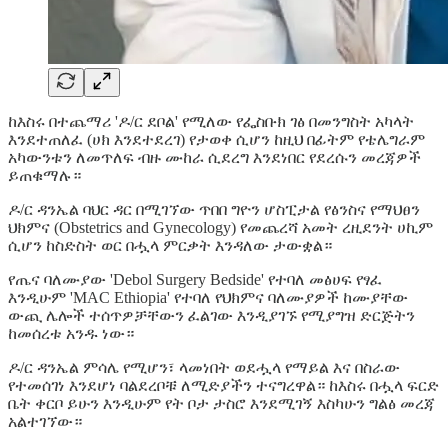
ከእስሩ በተጨማሪ 'ዶ/ር ደቦል' የሚለው የፌስቡክ ገፅ በመንግስት አካላት
እንደተጠለፈ (ሀክ እንደተደረገ) የታወቀ ሲሆን ከዚህ በፊትም የቴሌግራም
አካውንቱን ለመጥለፍ ብዙ ሙከራ ሲደረግ እንደነበር የደረሱን መረጃዎች
ይጠቁማሉ።
ዶ/ር ዳንኤል ባህር ዳር በሚገኘው ጥበበ ግዮን ሆስፒታል የፅንስና የማህፀን
ህክምና (Obstetrics and Gynecology) የመጨረሻ አመት ረዚደንት ሀኪም
ሲሆን ከስድስት ወር በሗላ ምርቃት እንዳለው ታውቋል።
የጤና ባለሙያው 'Debol Surgery Bedside' የተባለ መፅሀፍ የፃፈ
እንዲሁም 'MAC Ethiopia' የተባለ የህክምና ባለሙያዎች ከሙያቸው
ውጪ ሌሎች ተሰጥዎቻቸውን ፈልገው እንዲያገኙ የሚያግዝ ድርጅትን
ከመሰረቱ አንዱ ነው።
ዶ/ር ዳንኤል ምሳሌ የሚሆን፣ ላመነበት ወደሗላ የማይል እና በስራው
የተመሰገነ እንደሆነ ባልደረቦቹ ለሚድያችን ተናግረዋል። ከእስሩ በሗላ ፍርድ
ቤት ቀርቦ ይሁን እንዲሁም የት ቦታ ታስሮ እንደሚገኝ እስካሁን ግልፅ መረጃ
አልተገኘው።