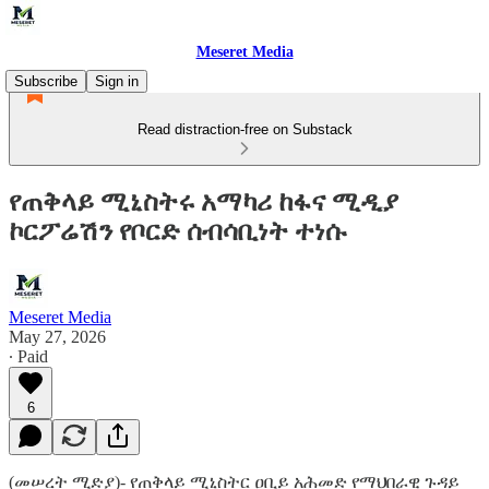
Meseret Media
Subscribe
Sign in
Read distraction-free on Substack
የጠቅላይ ሚኒስትሩ አማካሪ ከፋና ሚዲያ
ኮርፖሬሽን የቦርድ ሰብሳቢነት ተነሱ
Meseret Media
May 27, 2026
∙ Paid
6
(መሠረት ሚድያ)- የጠቅላይ ሚኒስትር ዐቢይ አሕመድ የማህበራዊ ጉዳይ