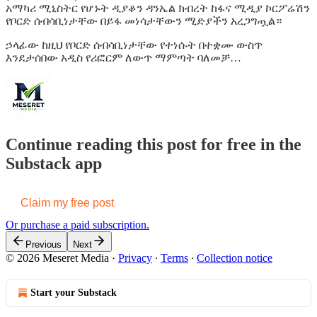
አማካሪ ሚኒስትር የሆኑት ዲያቆን ዳንኤል ክብረት ከፋና ሚዲያ ኮርፖሬሽን
የቦርድ ሰብሳቢነታቸው በይፋ መነሳታቸውን ሚድያችን አረጋግጧል።
ኃላፊው ከዚህ የቦርድ ሰብሳቢነታቸው የተነሱት በተቋሙ ውስጥ
እንደታሰበው አዲስ የሪፎርም ለውጥ ማምጣት ባለመቻ…
Continue reading this post for free in the
Substack app
Claim my free post
Or purchase a paid subscription.
Previous
Next
© 2026 Meseret Media
·
Privacy
∙
Terms
∙
Collection notice
Start your Substack