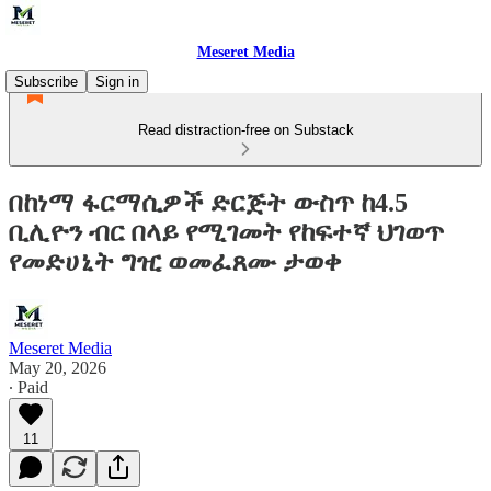
Meseret Media
Subscribe
Sign in
Read distraction-free on Substack
በከነማ ፋርማሲዎች ድርጅት ውስጥ ከ4.5
ቢሊዮን ብር በላይ የሚገመት የከፍተኛ ህገወጥ
የመድሀኒት ግዢ ወመፈጸሙ ታወቀ
Meseret Media
May 20, 2026
∙ Paid
11