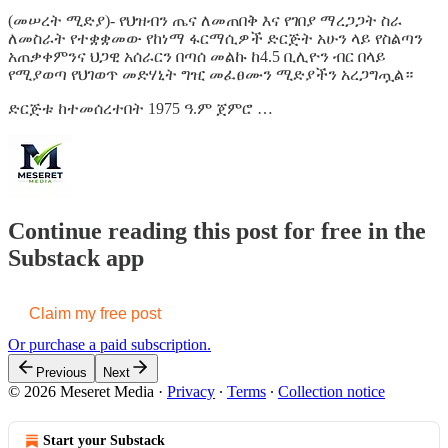
(መሠረት ሚድያ)- የህዝብን ጤና ለመጠበቅ እና የገበያ ማረጋጋት ስራ
ለመስራት የተቋቋመው የከነማ ፋርማሲዎች ድርጅት አሁን ላይ የስልጣን
አጠቃቀምንና ህጋዊ አሰራርን በጣሰ መልኩ ከ4.5 ቢሊዮን ብር በላይ
የሚያወጣ የህገወጥ መድሃኒት ግዢ መፈፀሙን ሚድያችን አረጋግጧል።
ድርጅቱ ከተመሰረተበት 1975 ዓ.ም ጀምሮ …
Continue reading this post for free in the
Substack app
Claim my free post
Or purchase a paid subscription.
Previous
Next
© 2026 Meseret Media
·
Privacy
∙
Terms
∙
Collection notice
Start your Substack