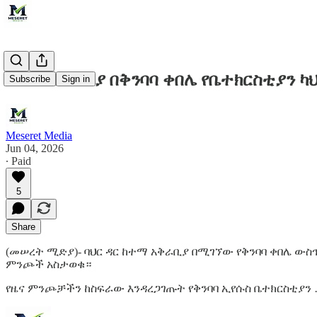
በባህር ዳር ዙሪያ በቅንባባ ቀበሌ የቤተክርስቲያን
Subscribe
Sign in
Meseret Media
Jun 04, 2026
∙ Paid
5
Share
(መሠረት ሚድያ)- ባህር ዳር ከተማ አቅራቢያ በሚገኘው የቅንባባ ቀበሌ ውስ
ምንጮች አስታወቁ።
የዜና ምንጮቻችን ከስፍራው እንዳረጋገጡት የቅንባባ ኢየሱስ ቤተክርስቲያን