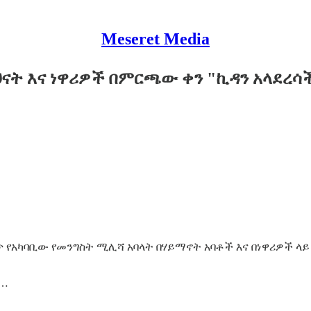
Meseret Media
 ካህናት እና ነዋሪዎች በምርጫው ቀን "ኪዳን አላደ
ጥ የአካባቢው የመንግስት ሚሊሻ አባላት በሃይማኖት አባቶች እና በነዋሪዎች ላ
 …