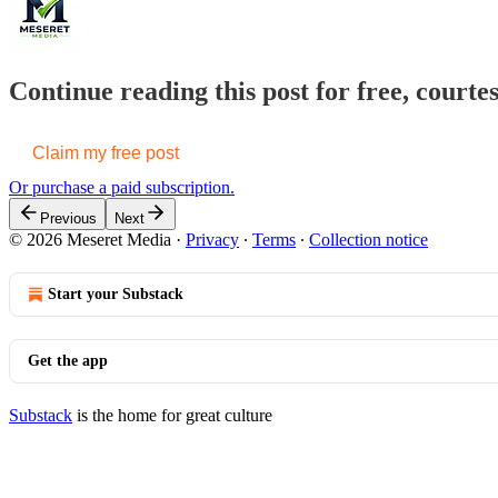
Continue reading this post for free, court
Claim my free post
Or purchase a paid subscription.
Previous
Next
© 2026 Meseret Media
·
Privacy
∙
Terms
∙
Collection notice
Start your Substack
Get the app
Substack
is the home for great culture