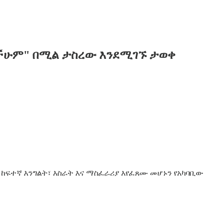
ረሳችሁም" በሚል ታስረው እንደሚገኙ ታወቀ
ይ ከፍተኛ እንግልት፣ እስራት እና ማስፈራሪያ እየፈጸሙ መሆኑን የአካባቢው