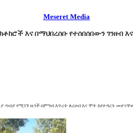
Meseret Media
ክቶከሮች እና በማህበረሰቡ የተሰበሰበውን ገንዘብ 
ጠለያ ጣብያ የሚገኙ ዜጎች በምግብ እጥረት ለረሀብ እና ሞት እየተዳረጉ መሆ