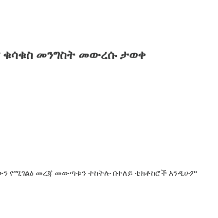
እና ቁሳቁስ መንግስት መውረሱ ታወቀ
ናቸውን የሚገልፅ መረጃ መውጣቱን ተከትሎ በተለይ ቲክቶከሮች እንዲሁም