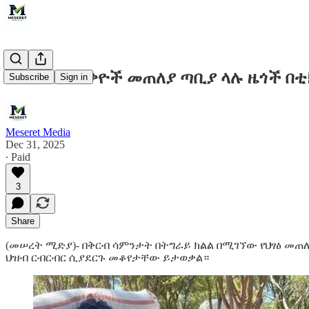
በህፃፅ የተፈናቃዮች መጠለያ ጣቢያ ላሉ ዜጎች በቲ
Subscribe
Sign in
Meseret Media
Dec 31, 2025
∙ Paid
3
Share
(መሠረት ሚድያ)- በቅርብ ሳምንታት በትግራይ ክልል በሚገኘው የህፃፅ መ
ህዝብ ርብርብር ሲያደርጉ መቆየታቸው ይታወቃል።