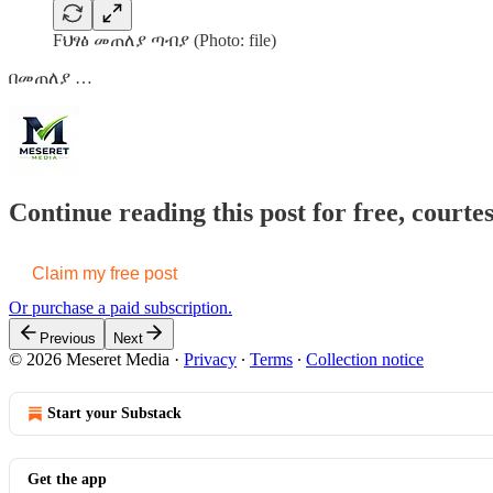
Fህፃፅ መጠለያ ጣብያ (Photo: file)
በመጠለያ …
Continue reading this post for free, court
Claim my free post
Or purchase a paid subscription.
Previous
Next
© 2026 Meseret Media
·
Privacy
∙
Terms
∙
Collection notice
Start your Substack
Get the app