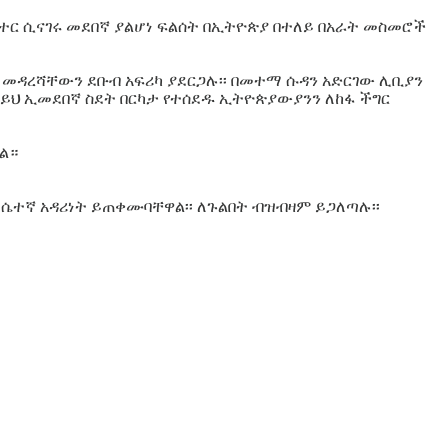
ተር ሲናገሩ መደበኛ ያልሆነ ፍልሰት በኢትዮጵያ በተለይ በአራት መስመሮች
ት መዳረሻቸውን ደቡብ አፍሪካ ያደርጋሉ፡፡ በመተማ ሱዳን አድርገው ሊቢያን
ይህ ኢመደበኛ ስደት በርካታ የተሰደዱ ኢትዮጵያውያንን ለከፋ ችግር
ል።
ለሴተኛ አዳሪነት ይጠቀሙባቸዋል፡፡ ለጉልበት ብዝብዛም ይጋለጣሉ፡፡