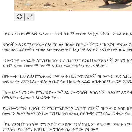
"ይህ ነገር በጣም እየከፋ ነው። ዳንሻ ከተማ ውስጥ እንኳን በቅርቡ አንድ የ
ዳሰሳችን እንደሚያሳየው በአካባቢው ባለው የፀጥታ ችግር ምክንያት ዋናው የ
ዝውውር ደላሎች፣ የሰው አዘዋዋሪዎች፣ ሾፌሮች እና ለአንዳንድ በተግባሩ ው
"የመንገዱ መከፈት ለማህበረሰቡ ጥሩ ቢሆንም ለነዚህ ወንጀለኞች ምላሽ እና 
ደግሞ አንድ የመተማ ከተማ አካባቢ የመንግስት ሀላፊ ናቸው።
በየአመቱ በ10 ሺህ የሚቆጠሩ ወጣቶች በህገወጥ የሰዎች ዝውውር ወደ ሊቢያ
ወደ ውጭ እሻገራለሁ ብሎ ሊቢያ ላይ ህይወቱ አልፎ ለቤተሰቦቹ መርዶ እን
"ለመሆኑ ማን ነው የሚያስቆመው? እኔ የመንግስት አካል ነኝ፣ ለእኔም እንቆ
በማለት ሁኔታውን አስረድተዋል።
ይህ በመንግስት አካላት ጭምር የሚከናወን ህገወጥ የሰዎች ዝውውር እስከ 
በመሆኑ አሁን አሁን ከነፃው ማህበረሰብ ውጪ ስለጉዳዩ የሚያስጨንቀው የመን
"ይህ የሆነበት ዋነኛው ምክንያት ወንጀሉ ዋነኛ የገቢ ምንጫቸው መሆኑ ነው።
የሚሉት የመተማ አካባቢ የመንግስት ሰራተኛው ናቸው።