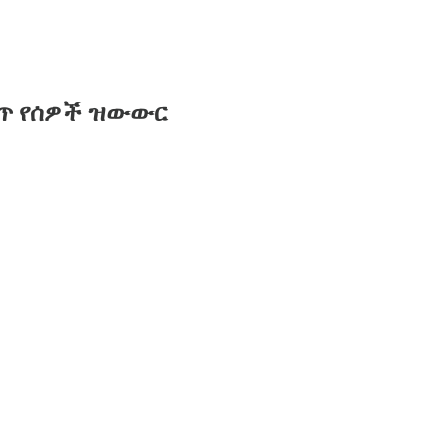
ወጥ የሰዎች ዝውውር