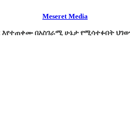
Meseret Media
ር እየተጠቀሙ በአስገራሚ ሁኔታ የሚሳተፉበት ህገ