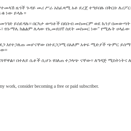
ተመላሽ ዜጎች ጉዳይ መሪ ሥራ አስፈጻሚ አቶ ደረጀ ተግይበሉ በቅርቡ ለሪፖር
ራቁ ነው ይላሉ።
ሆነ መንገድ ይሰደዳሉ፡፡ በርካታ ወጣቶች በደቡብ መስመርም ወደ ኬንያ በመውጣ
፣ የሱማሌ ክልልም ሌላው የኢመደበኛ ስደት መስመር ነው" የሚሉት ሀላፊው 
 አደጋ እየተጋለጡ መሆናቸው በተደጋጋሚ በአለም አቀፍ ሚድያች ጭምር ይሰማ
ው፡፡
ቸዋል፡፡ በተለይ ሴቶች ሲሆኑ የበለጠ ተጋላጭ ናቸው፡፡ ለግዳጅ ሚስትነትና 
my work, consider becoming a free or paid subscriber.