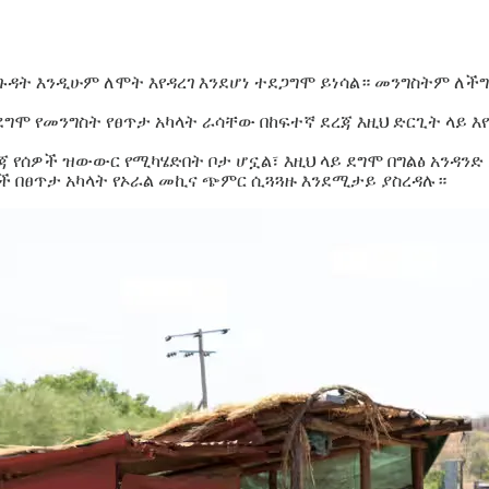
ዳት እንዲሁም ለሞት እየዳረገ እንደሆነ ተደጋግሞ ይነሳል። መንግስትም ለችግሩ
 የመንግስት የፀጥታ አካላት ራሳቸው በከፍተኛ ደረጃ እዚህ ድርጊት ላይ እየ
ጃ የሰዎች ዝውውር የሚካሄድበት ቦታ ሆኗል፣ እዚህ ላይ ደግሞ በግልፅ አንዳንድ
ጎች በፀጥታ አካላት የኦራል መኪና ጭምር ሲጓጓዙ እንደሚታይ ያስረዳሉ።