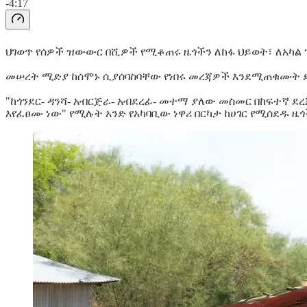
-4:17
ህገወጥ የሰዎች ዝውውር በሺዎች የሚቆጠሩ ዜጎችን ለከፋ ህይወት፣ ለአካል ጉ
መሠረት ሚድያ ከሰሞኑ ሲያሰባስባቸው የነበሩ መረጃዎች እንደሚጠቁሙት ደግሞ
"ከጎንደር- ዳንሻ- አብርጅራ- አብደረፊ- መተማ ያለው መስመር በከፍተኛ ደረ
እየፈፀሙ ነው" የሚሉት አንድ የአካባቢው ነዋሪ በርካታ ከሀገር የሚሰደዱ ዜ