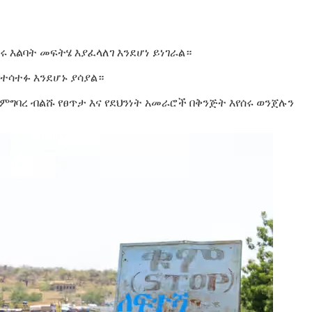
 እልባት መፍትሄ እያፈላለገ እንደሆነ ይነገራል።
ተሳተፉ እንደሆኑ ያሳያል።
 ምግባረ ብልሹ የፀጥታ እና የደህንነት አመራሮች በቅንጅት እየሰሩ ወንጀሉን