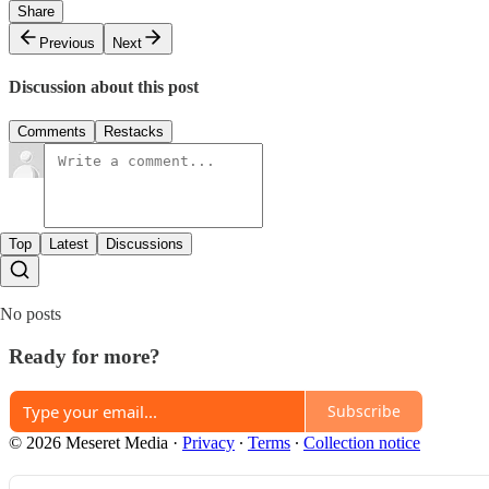
Share
Previous
Next
Discussion about this post
Comments
Restacks
Top
Latest
Discussions
No posts
Ready for more?
Subscribe
© 2026 Meseret Media
·
Privacy
∙
Terms
∙
Collection notice