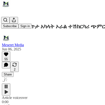
የመንግስት የፀጥታ አካላት ኦራል ተሽከርካሪ ጭም
Subscribe
Sign in
Meseret Media
Jun 06, 2025
55
2
Share
Article voiceover
0:00