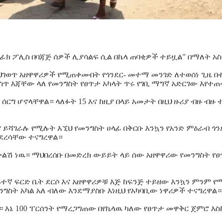
ትራፊክ ፖሊስ በባጃጅ ሰዎች ሊያሳልፍ ሲል በኬላ ጠባቂዎች ተይዟል" በማለት አ
ህገወጥ አዘዋዋሪዎች የሚጠቀሙበት የጎንደር- መተማ መንገድ ለተወሰነ ጊዜ በ
ስጥ እጃቸው ላለ የመንግስት የፀጥታ አካላት ጥሩ የገቢ ማግኛ አድርገው እየተ
ሰርግ ሆኖላቸዋል። ላለፉት 15 እና ከዚያ በላይ አመታት በዚህ ዙሪያ ብዙ ብ
 ይሻገራሉ የሚሉት እኚህ የመንግስት ሀላፊ በቅርቡ እንኳን የአንድ ምዕራብ ጎ
ደደረሳቸው ተናግረዋል።
ቅልሽ ነዉ። ማህበረሰቡ በመድረክ ውይይት ላይ ሰው አዘዋዋሪው የመንግስት የፀጥ
ከፍተኛ ፍርድ ቤት ደርሶ እና አዘዋዋሪዎቹ እጅ ከፍንጅ ተይዘው እንኳን ምን
ግስት አካል አለ ብለው እንደማያስቡ እነዚህ የአካባቢው ነዋሪዎች ተናግረዋል።
 እኔ 100 ፐርሰንት የማረጋግጠው በየኬላዉ ካለው የፀጥታ መዋቅር ጀምሮ እስከ