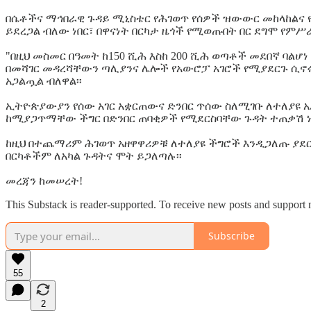
በሴቶችና ማኅበራዊ ጉዳይ ሚኒስቴር የሕገወጥ የሰዎች ዝውውር መከላከልና የ
ይደረጋል ብለው ነበር፣ በዋናነት በርካታ ዜጎች የሚወጡበት በር ደግሞ የምሥ
"በዚህ መስመር በዓመት ከ150 ሺሕ እስከ 200 ሺሕ ወጣቶች መደበኛ ባል
በመሻገር መዳረሻቸውን ጣሊያንና ሌሎች የአውሮፓ አገሮች የሚያደርጉ ሲኖሩ
አጋልጧል ብለዋል፡፡
ኢትዮጵያውያን የሰው አገር አቋርጠውና ድንበር ጥሰው ስለሚገቡ ለተለያዩ
ከሚያጋጥማቸው ችግር በድንበር ጠባቂዎች የሚደርስባቸው ጉዳት ተጠቃሽ ነ
ከዚህ በተጨማሪም ሕገወጥ አዘዋዋሪዎቹ ለተለያዩ ችግሮች እንዲጋለጡ ያደርጓ
በርካቶችም ለአካል ጉዳትና ሞት ይጋለጣሉ፡፡
መረጃን ከመሠረት!
This Substack is reader-supported. To receive new posts and support 
Subscribe
55
2