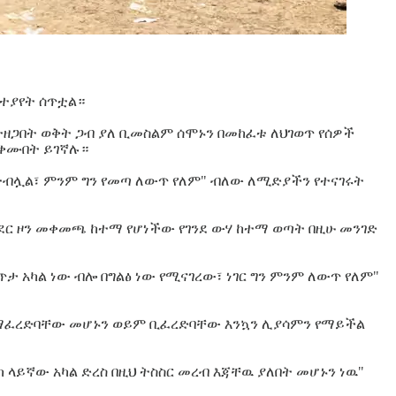
ስተያየት ሰጥቷል።
ተዘጋበት ወቅት ጋብ ያለ ቢመስልም ሰሞኑን በመከፈቱ ለህገወጥ የሰዎች
ጠቀሙበት ይገኛሉ።
ዙ ተብሏል፣ ምንም ግን የመጣ ለውጥ የለም" ብለው ለሚድያችን የተናገሩት
ንደር ዞን መቀመጫ ከተማ የሆነችው የገንደ ውሃ ከተማ ወጣት በዚሁ መንገድ
ታ አካል ነው ብሎ በግልፅ ነው የሚናገረው፣ ነገር ግን ምንም ለውጥ የለም"
ም የማፈረድባቸው መሆኑን ወይም ቢፈረድባቸው እንኳን ሊያሳምን የማይችል
 ላይኛው አካል ድረስ በዚህ ትስስር መረብ እጃቸዉ ያለበት መሆኑን ነዉ"