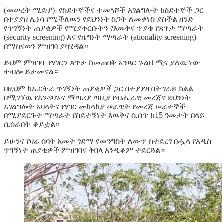
(መሠረት ሚድያ)- የስደተኞችና ተመላሾች አገልግሎት ከስደተኞች ጋር
በተያያዘ ሊነሳ የሚችለዉን የደህንነት ስጋት ለመቀነስ ያስችል ዘንድ
የጥገኝነት ጠያቂዎች የሚያቀርቡትን የእዉቅና ጥያቄ የጸጥታ ማጣራት
(security screening) እና የዜግነት ማጣራት (ationality screening)
በማከናወን ምዝገባ ያካሂዳል።
ይህም ምዝገባ የሃገርን ጸጥታ ከመጠበቅ አንጻር ጉልህ ሚና ያለዉ ነው
ተብሎ ይታመናል።
በዚህም ከኤርትራ ጥገኝነት ጠያቂዎች ጋር በተያያዘ በትግራይ ክልል
በሚገኘዉ የእንዳባጉና ማጣሪያ ጣቢያ የብሔራዊ መረጃና ደህንነት
አገልግሎት አባላትና የሃገር መከላከያ ሠራዊት የመረጃ ሠራተኞች
በሚያደርጉት ማጣራት የስደተኝነት እዉቅና ሲሰጥ ከ15 ዓመታት በላይ
ሲሰራበት ቆይቷል።
ይሁንና የዛሬ ሰባት አመት ገደማ የመንግስት ለውጥ ከተደረገ በሗላ የአዲስ
ጥገኝነት ጠያቂዎች ምዝገባና ቅበላ እንዲቆም ተደርጓል።