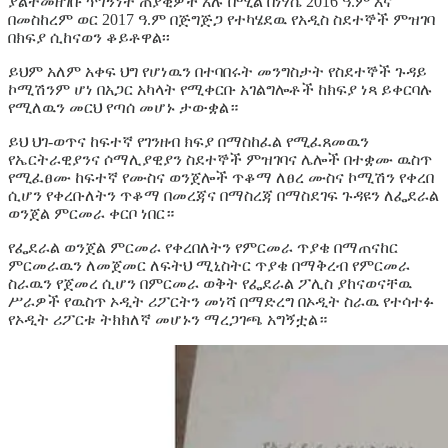
ያልተመዘገቡ ጥገኝነት ጠያቂዎች አሉ በሚል በነሃሴ 2016 ዓ.ም እና
በመስከረም ወር 2017 ዓ.ም በጅግጅጋ የተካሄደዉ የአዲስ ስደተኞች ምዝገባ
በክፍያ ሲከናወን ቆይቶዋል፡፡
ይህም አለም አቀፍ ህግ የሆነዉን በተባበሩት መንግስታት የስደተኞች ጉዳይ
ኮሚሽንም ሆነ በአጋር አካላት የሚቀርቡ አገልግሎቶች ከክፍያ ነጻ ይቀርባሉ
የሚለዉን መርህ የጣሰ መሆኑ ታውቋል።
ይህ ህገ-ወጥና ከፍተኛ የገንዘብ ክፍያ በማስከፈል የሚፈጸመዉን
የኤርትራዊያንና ሶማሊያዊያን ስደተኞች ምዝገባና ሌሎች በተቋሙ ዉስጥ
የሚፈፀሙ ከፍተኛ የሙስና ወንጀሎች ጥቆማ ለፀረ ሙስና ኮሚሽን የቀረበ
ሲሆን የቀረቡለትን ጥቆማ በመረጃና በማስረጃ በማስደገፍ ጉዳዩን ለፌደራል
ወንጀል ምርመራ ቀርቦ ነበር።
የፌደራል ወንጀል ምርመራ የቀረበለትን የምርመራ ጥያቄ በማጠናከር
ምርመራዉን ለመጀመር ለፍትህ ሚኒስትር ጥያቄ በማቅረብ የምርመራ
ስራዉን የጀመረ ሲሆን በምርመራ ወቅት የፌደራል ፖሊስ ያከናወናቸዉ
ሥራዎች የዉስጥ ኦዲት ሪፖርትን መነሻ በማድረግ በኦዲት ስራዉ የተሳተፉ
የኦዲት ሪፖርቱ ትክክለኛ መሆኑን ማረጋገጫ አግኝቷል።