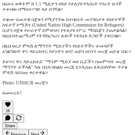
በአሁኑ ወቅትም ከ 1.1 ሚሊዮን በላይ የተለያዩ የጎረቤት ሃገራት ዜጎች
ተቀብሎ በማስተናገድ ላይ ይገኛል፡፡
ተቋሙ አመታዊ በጀቱን የሚያገኘዉ ከተባበሩት መንግስታት የስደተኞች
ከፍተኛ ኮሚሽን (United Nation High Commission for Refugees)
ሲሆን በጀቱ የሠራተኛ ደምወዝና የተለያዩ የሥራ ማስኬጃን ያጠቃልላል፤
ከዚህ በተጨማሪም የተሽከርካሪና ሌሎች የቴክኒክ ድጋፎች ያቀርባል፡፡
በዚህ ዙርያ ምላሽ ለማግኘት ሚድያችን የስደተኞችና ተመላሾች
አገልግሎት ዋና ዳይሬክተር የሆኑትን ወ/ሮ ጠይባ ሀሰንን መረጃ ጠይቆ ነበር።
ይሁንና ዋና ዳይሬክተሯ "ማንም ሚድያ ወደ ቢሯችን በመምጣት መረጃ
ማግኘት ይችላል" ካሉ በኋላ በስልክ መረጃ እንዲሰጡ ለቀረበላቸው ጥያቄ
ምላሽ ሳይሰጡ ቀርተዋል።
Photo: UNHCR መረጃን
ከመሠረት!
16
Share
Previous
Next