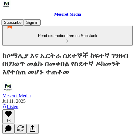
Meseret Media
Subscribe
Sign in
Read distraction-free on Substack
ከሶማሊያ እና ኤርትራ ስደተኞች ከፍተኛ ገንዘብ
በህገወጥ መልኩ በመቀበል የስደተኛ ዶክመንት
እየተሰጠ መሆኑ ተጠቆመ
Meseret Media
Jul 11, 2025
Listen
16