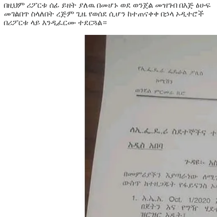
በዚህም ሪፖርቱ ሰፊ ይዘት ያለዉ በመሆኑ ወደ ወንጀል መዝገብ በእጅ ፅሁፍ
መገልበጥ ስላለበት ረጅም ጊዜ የወሰደ ሲሆን ከተጠናቀቀ በኃላ ኦዲተሮች
በሪፖርቱ ላይ እንዲፈርሙ ተደርጓል።