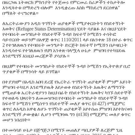
በዘረጋዉ ኔትወርክ ምክንያት የተጀመሩ የምርመራ ስራዎችን ተከታትሎ
እንዲጓተቱ በማድረግ ብሎም እንዲቋረጡ እስከ ማስደረግ ደርሰዋል"
በማለት ተናግረዋል።
ለኤርትራውያን አዲስ ጥገኝነት ጠያቂዎች የሚያቀርቡትን የስደተኝነት
እወቅና (Refugee Status Determination) ሂደት ሳያልፉ እና በዚህ ሂደት
የተባበሩት መንግስታት የስደተኞች ጉዳይ ከፍተኛ ኮሚሽን ተሳትፎ
ሳይኖርበት ወይንም በአዋጅ ቁጥር 1110/2011 ላይ በአንቀጽ 18 በተራ ቁጥር
2 የተገለጸዉን የተባበሩት መንግታት ድርጅት ከፍተኛ ኮሚሽን በታዛቢነት
እንዲሳተፍ የተገለጸዉን የህግ አንቀጽ ባላሟላ ሁኔታ ምዝገባ የተካሄደዉ
እንደሚገኝ እነዚህ መረጃዎች ያሳያሉ።
በዚህም የተባበሩት መንግስታት የስደተኞች ጉዳይ ኮሚሽን የኢትዮጵያ ቢሮ
ጥያቄዎች በማንሳት ላይ ይገኛል፡፡
በተያያዘም በአዲስ አበባ ደረጃ የኤርትራ ጥገኝነት ጠያቂዎች ምንም አይነት
ምዝገባ ተካሂዶ እንደማያዉቅ እየታወቀ የስደተኝነት እዉቅና ለማግኘት
የሚጠይቁ ኤርትራዊያንን ከዚህ በፊት የስደተኝነት እዉቅና ካገኙ ስደተኞች
የተወለዱ ህጻናትን ለመመዝገብ የተባበሩት መንግስታት የስደተኞች ጉዳይ
ከፍተኛ ኮሚሽን የሚሰጥን የስደተኞች መለያ ቁጥር (በ 427) የሚጀምር
ቁጥር ለአዲስ አዋቂ ለሆኑ ጥገኝነት ጠያቂዎች አየተሰጠ ምዝገባ እየተከናወነ
እንደሚገኝ ታውቋል፣ ሊሆን የሚገባዉ ግን (በ130) የሚጀምር መለያ ቁጥር
መሆን ነበረበት፡፡
በተመሳሳይ ሁኔታ በጅግጅጋ በሚገኙ መጠለያ ጣቢያዎች ለረጅም ጊዜ