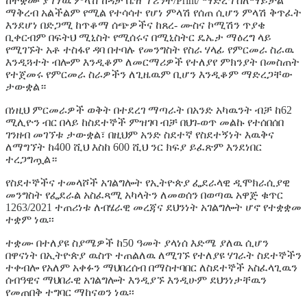
ከተቋሙ ያገኘዉ ምላሽ ከዳታ ቤዝ ፕሪንት/Print/ ማድረግ ስለማይቻል
ማቅረብ አልችልም የሚል የተሳሳተ የሆነ ምላሽ የሰጠ ሲሆን ምላሽ ቅጥፈት
እንደሆነ በድጋሚ ከጥቆማ ሰጭዎችና ከጸረ- ሙስና ኮሚሽን ጥያቄ
ቢቀርብም በፍትህ ሚኒስት የሚሰሩና በሚኒስትር ዴኤታ ማዕረግ ላይ
የሚገኙት አቶ ተስፋየ ዳባ በተባሉ የመንግስት የስራ ሃላፊ የምርመራ ስራዉ
እንዲጓተት ብሎም እንዲቆም ለመርማሪዎች የተለያየ ምክንያት በመስጠት
የተጀመሩ የምርመራ ስራዎችን ለጊዜዉም ቢሆን እንዲቆም ማድረጋቸው
ታውቋል።
በነዚህ ምርመራዎች ወቅት በተደረገ ማጣራት በአንድ አካዉንት ብቻ ከ62
ሚሊዮን ብር በላይ ከስደተኞች ምዝገባ ብቻ በህገ-ወጥ መልኩ የተሰበሰበ
ገንዘብ መገኘቱ ታውቋል፣ በዚህም አንድ ስደተኛ የስደተኝነት እዉቅና
ለማግኘት ከ400 ሺህ እስከ 600 ሺህ ንር ክፍያ ይፈጽም እንደነበር
ተረጋግጧል።
የስደተኞችና ተመላሾች አገልግሎት የኢትዮጵያ ፌደራላዊ ዲሞክራሲያዊ
መንግስት የፌደራል አስፈጻሚ አካላትን ለመወሰን በወጣዉ አዋጅ ቁጥር
1263/2021 ተጠሪነቱ ለብሄራዊ መረጃና ደህንነት አገልግሎት ሆኖ የተቋቋመ
ተቋም ነዉ፡፡
ተቋሙ በተለያዩ ስያሜዎች ከ50 ዓመት ያላነሰ እድሜ ያለዉ ሲሆን
በዋናነት በኢትዮጵያ ዉስጥ ተጠልለዉ ለሚገኙ የተለያዩ ሃገራት ስደተኞችን
ተቀብሎ የአለም አቀፉን ማህበረሰብ በማስተባበር ለስደተኞች አስፈላጊዉን
ሰብዓዊና ማህበራዊ አገልግሎት እንዲያኙ እንዲሁም ደህንነታቸዉን
የመጠበቅ ተግባር ማከናወን ነዉ፡፡