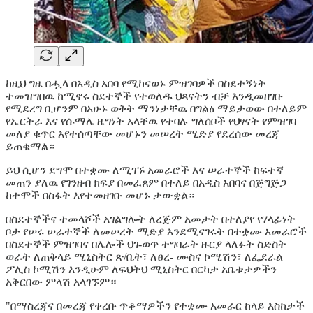
ከዚህ ግዜ በሗላ በአዲስ አበባ የሚከናወኑ ምዝገባዎች በስደተኝነት
ተመዝግበዉ ከሚኖሩ ስደተኞች የተወለዱ ህጻናትን ብቻ እንዲመዘገቡ
የሚደረግ ቢሆንም በአሁኑ ወቅት ማንነታቸዉ በግልፅ ማይታወው በተለይም
የኤርትራ እና የሱማሌ ዜግነት አላቸዉ የተባሉ ግለሰቦች የህፃናት የምዝገባ
መለያ ቁጥር እየተሰጣቸው መሆኑን መሠረት ሚድያ የደረሰው መረጃ
ይጠቁማል።
ይህ ሲሆን ደግሞ በተቋሙ ለሚገኙ አመራሮች እና ሠራተኞች ከፍተኛ
መጠን ያለዉ የገንዘብ ክፍያ በመፈጸም በተለይ በአዲስ አበባና በጅግጅጋ
ከተሞች በስፋት እየተመዘገቡ መሆኑ ታውቋል።
በስደተኞችና ተመላሾች አገልግሎት ለረጅም አመታት በተለያየ የሃላፊነት
ቦታ የሠሩ ሠራተኞች ለመሠረት ሚድያ እንደሚናገሩት በተቋሙ አመራሮች
በስደተኞች ምዝገባና በሌሎች ህገ-ወጥ ተግባራት ዙርያ ላለፉት ስድስት
ወራት ለጠቅላይ ሚኒስትር ጽ/ቤት፣ ለፀረ- ሙስና ኮሚሽን፣ ለፌደራል
ፖሊስ ኮሚሽን እንዲሁም ለፍህትህ ሚኒስትር በርካታ አቤቱታዎችን
አቅርበው ምላሽ አላገኙም።
"በማስረጃና በመረጃ የቀረቡ ጥቆማዎችን የተቋሙ አመራር ከላይ እስከታች