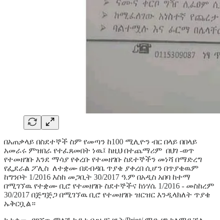
በአጠቃላይ በስደተኞች ስም የመጣን ከ100 ሚሊዮን ብር በላይ በበላይ
አመራሩ ምዝበራ የተፈጸመበት ነዉ፤ ከዚህ በተጨማሪም በህገ -ወጥ
የተመዘገቡ እንደ ማሳያ የቀረቡ የተመዘገቡ ስደተኞችን መነሻ በማድረግ
የፌደራል ፖሊስ ለተቋሙ በደብዳቤ ጥያቄ ያቀረበ ሲሆን በጥያቄዉም
ከግንቦት 1/2016 እስከ መጋቢት 30/2017 ዓ.ም በአዲስ አበባ ከተማ
በሚገኘዉ የተቋሙ ቢሮ የተመዘገቡ ስደተኞችና ከነሃሴ 1/2016 - መስከረም
30/2017 በጅግጅጋ በሚገኘዉ ቢሮ የተመዘገቡ ዝርዝር እንዲላክለት ጥያቄ
ኡቅርቧል።