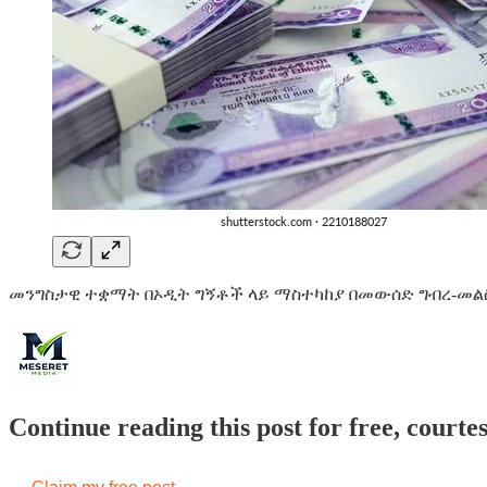
መንግስታዊ ተቋማት በኦዲት ግኝቶች ላይ ማስተካከያ በመውሰድ ግብረ-መ
Continue reading this post for free, court