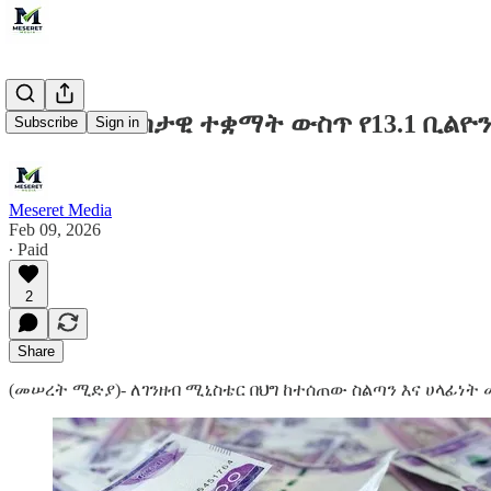
በአራት መንግስታዊ ተቋማት ውስጥ የ13.1 ቢልዮን
Subscribe
Sign in
Meseret Media
Feb 09, 2026
∙ Paid
2
Share
(መሠረት ሚድያ)- ለገንዘብ ሚኒስቴር በህግ ከተሰጠው ስልጣን እና ሀላፊነ