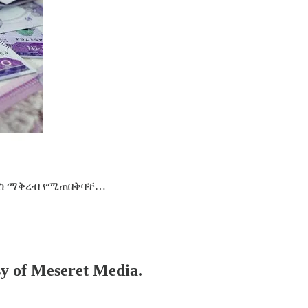
ልስ ማቅረብ የሚጠበቅባቸ…
esy of Meseret Media.