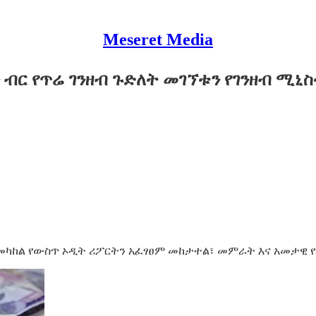
Meseret Media
 ብር የጥሬ ገንዘብ ጉድለት መገኘቱን የገንዘብ ሚኒስ
ት መካከል የውስጥ ኦዲት ሪፖርትን አፈፃፀም መከታተል፣ መምራት እና አመታዊ