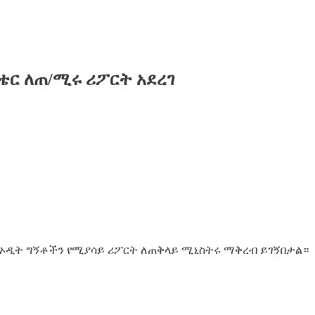
ቴር ለጠ/ሚሩ ሪፖርት አደረገ
 የኦዲት ግኝቶችን የሚያሳይ ሪፖርት ለጠቅላይ ሚኒስትሩ ማቅረብ ይገኝበታል።