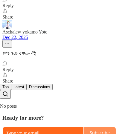
Reply
Share
Aschalew yokamo Yote
Dec 22, 2025
ምን ጉድ ናቸው 🤔
Reply
Share
Top
Latest
Discussions
No posts
Ready for more?
Subscribe