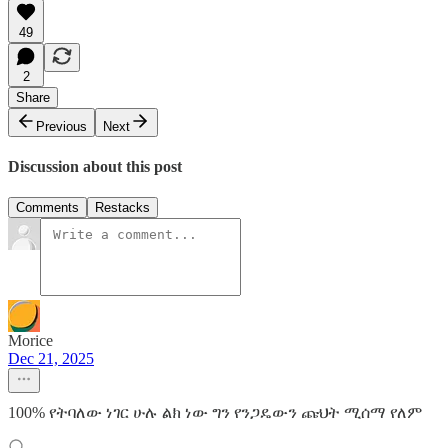
49
2
Share
Previous
Next
Discussion about this post
Comments
Restacks
Morice
Dec 21, 2025
100% የትባለው ነገር ሁሉ ልክ ነው ግን የንጋዴውን ጩህት ሚሰማ የለም