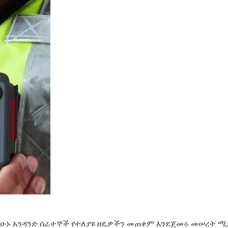
ካሁኑ አንዳንድ ሰራተኞች የተለያዩ ዘዴዎችን መጠቀም እንደጀመሩ መሠረት ሚ