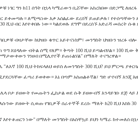
ቹ ነገር ግን ከ11 ሰዓት በኋላ ካሜራውን ቢሯቸው አስረክበው በድጋሚ ለዘ
ጋር ይቀመጣሉ። ለሚጫነው እቃ አሰልፈው ደረሰኝ ይጠይቃሉ፣ የተሰጣቸውን ደ
 30 ሺህ ብር እየተቀበሉ ነው። ካልደወሉ ደግሞ በደረሰኙ አድራሻ መሰረት ሱ
ሰብሳቢዎቹ ብዛታቸው ከህዝቡ ቁጥር አይተናነስም፣ መንግስት ህዝቡን ዝረፉ 
ከ ጥግ እሄዳለው ብትል ሰሚ የለም። ቅጣት 100 ሺህ ይጣልብሃል። 100 ሺው
 የማታውቀውን ገንዘብ በሚሊየኖች ይጠሩልሃል" በማለት ተናግረዋል።
"ለእኛ 100 ሺህ ትከፍላለህ ወይስ ለመንግስት 300 ሺህ? ይህ ምርጫ ያቀር
ሚያደርጓቸው ፈጣሪ ይወቀው። እኔ በጣም አስጠልቶኛል፣ ግድ ሆኖብኝ እንጂ እዚ
 ከሌላ ቦታ ይዘውት የመጡትን ፌስታል ወደ ሱቅ ይዘውብኝ እንዳይገቡ ደጅ ላ
ሱንው ይዘውት ሲወጡ የገቢዎች ሰራተኞች ደረሱ ማለት ከ20 ሺህ እስከ 30 ሺ
 ስደተኛ እየተቆጠርን ነው" በማለት መንግስት በአስቸኳይ ይህን ካሜራ ከተመለ