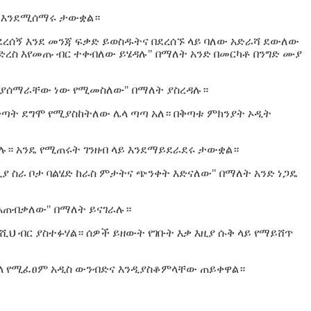
ረፋ እንደሚሰማሩ ታውቋል።
ረሰኝ እንደ መንጃ ፍቃድ ይወስዱትና በደረሰኙ ላይ ባለው አድራሻ ደውለው
ቁ ድረስ እየመጡ ብር ተቀብለው ይሄዳሉ" በማለት አንድ በመርካቶ በንግድ ሙያ
ብሎ ያሰማራቸው ነው የሚመስለው" በማለት ያስረዳሉ።
 ቅጣት ደግሞ የሚያስከትለው ሌላ ጣጣ አለ። በቅጣቱ ምክንያት ኦዲት
ባሉ። አንዴ የሚጠሩት ገንዘብ ላይ እንደማይደራደሩ ታውቋል።
ያ ስራ ቦታ ባልሄድ ከራስ ምታትና ጭንቀት እድናለው" በማለት አንድ ነጋዴ
ይ እጠብቃለው" በማለት ይናገራሉ።
ህ ብር ያስተፉሃል። ሰዎች ይዘውት የገቡት እቃ እዚያ ሱቅ ላይ የማይሸጥ
ሰ በኋላ የሚፈፀም አዲስ ውንብድና እንዲያስቆምላቸው ጠይቀዋል።