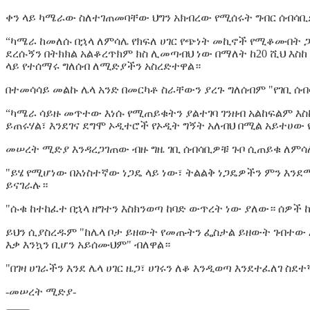
ቀን ላይ ካሜራው ስለተገጠመባቸው ህግን አክብረው የሚሰሩት ግብር ሰብሳቢዎ
“ካሜራ ከመለሱ በኋላ ለምሳሌ የክፍለ ሀገር የጭነት መኪኖች የሚቆሙበት 
ደረሱኝን በትክክል አልቆረጥክም ክስ ሊመጣብህ ነው በማለት ከ20 ሺህ እስከ
ላይ የተሰማሩ ግለሰብ ለሚድያችን አስረድተዋል።
በተመሳሳይ መልኩ ሌላ አንድ በመርካቶ ስራቸውን ያረጉ ግለሰብም "የገቢ 
“ካሜራ ሳይዙ መጥተው እነሱ የሚጠይቁትን ያልተገባ ገንዘብ አልከፍልም እስ
ይጠሩሃል፣ እንደገና ደግሞ ኦዲተሮች የኦዲት ግኝት አለብህ በሚል አይተሀው
መሠረት ሚድያ እንዳረጋገጠው ብዙ ግዜ ገቢ ሰብሳቢዎቹ ጉቦ ሲጠይቁ ለምሳሌ 
"ይሄ የሚሆነው በአነስተኛው ነጋዴ ላይ ነው፣ ትልልቅ ነጋዴዎችን ምን እንደ
ይናገራሉ።
"ሱቁ ከተከፈተ በኋላ ዘግተን እስክንወጣ ከባድ ውጥረት ነው ያለው። ሰዎች
ይህን ሲያስረዱም "ከሌላ ቦታ ይዘውት የመጡትን ፌስታል ይዘውት ገብተው እ
እቃ እንኳን ቢሆን አይሰሙህም" ብለዋል።
"በገዛ ሀገራችን እንደ ሌላ ሀገር ዜጋ፣ ሀገሩን ለቆ እንዲወጣ እንደተፈለገ
-መሠረት ሚድያ-