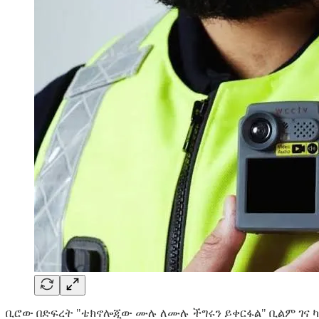
ቢሮው በድፍረት "ቴክኖሎጂው ሙሉ ለሙሉ ችግሩን ይቀርፋል" ቢልም ገና 