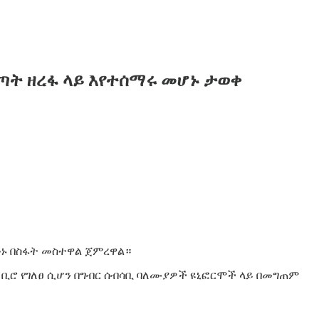
ጣት ዘረፋ ላይ እየተሰማሩ መሆኑ ታወቀ
ሁኑ በስፋት መስተዋል ጀምረዋል።
 ቢሮ የገለፀ ሲሆን በግብር ሰብሳቢ ባለሙያዎች ዩኒፎርሞች ላይ በመግጠም