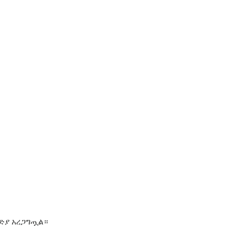
ድያ አረጋግጧል።