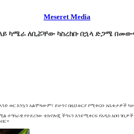
Meseret Media
ላይ ካሜራ ለቢሯቸው ካስረከቡ በኋላ ድጋሜ በመው
ነ አንድ ወር እንኳን አልሞላውም፣ ይሁንና በዚህ ዙርያ የሚቀርቡ አቤቱታዎች ካ
ሚል ተግባራዊ የተደረገው ቴክኖሎጂ ችግሩን እንደሚቀርፍ የአዲስ አበባ ገቢዎች
ነበር።