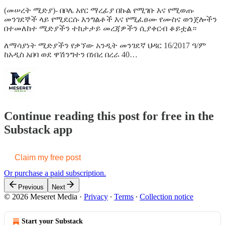
(መሠረት ሚድያ)- በቦሌ አየር ማረፊያ በኩል የሚገቡ እና የሚወጡ
መንገደኞች ላይ የሚደርሱ እንግልቶች እና የሚፈፀሙ የሙስና ወንጀሎችን
በተመለከተ ሚድያችን ተከታታይ መረጃዎችን ሲያቀርብ ቆይቷል።
ለማሳያነት ሚድያችን የቃኘው አንዲት መንገደኛ ህዳር 16/2017 ዓ/ም
ከአዲስ አበባ ወደ ዋሽንግተን በነበረ በረራ 40…
Continue reading this post for free in the
Substack app
Claim my free post
Or purchase a paid subscription.
Previous
Next
© 2026 Meseret Media
·
Privacy
∙
Terms
∙
Collection notice
Start your Substack