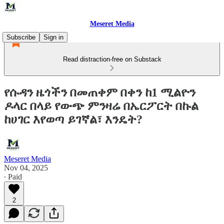
Meseret Media
Subscribe
Sign in
Read distraction-free on Substack
የሱዳን ዜጎችን በመጠቀም በቀን ከ1 ሚልዮን
ዶላር በላይ የውጭ ምንዛሬ በኤርፖርት በኩል
ከሀገር እየወጣ ይገኛል፣ እንዴት?
Meseret Media
Nov 04, 2025
∙ Paid
2