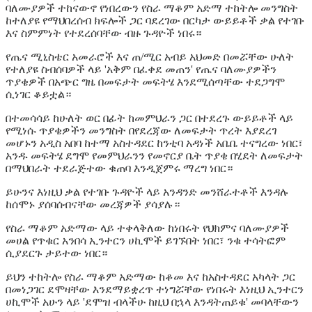
ባለሙያዎች ተከናውኖ የነበረውን የስራ ማቆም አድማ ተከትሎ መንግስት
ከተለያዩ የማህበረሰብ ክፍሎች ጋር ባደረገው በርካታ ውይይቶች ቃል የተገቡ
እና ስምምነት የተደረሰባቸው ብዙ ጉዳዮች ነበሩ።
የጤና ሚኒስቴር አመራሮች እና ጠ/ሚር አብይ አህመድ በመሯቸው ሁለት
የተለያዩ ስብሰባዎች ላይ 'አቅም በፈቀደ መጠን' የጤና ባለሙያዎችን
ጥያቄዎች በአጭር ግዜ በመፍታት መፍትሄ እንደሚሰጣቸው ተደጋግሞ
ሲነገር ቆይቷል።
በተመሳሳይ ከሁለት ወር በፊት ከመምህራን ጋር በተደረጉ ውይይቶች ላይ
የሚነሱ ጥያቄዎችን መንግስት በየደረጃው ለመፍታት ጥረት እያደረገ
መሆኑን አዲስ አበባ ከተማ አስተዳደር ከንቲባ አዳነች አቤቤ ተናግረው ነበር፣
አንዱ መፍትሄ ደግሞ የመምህራንን የመኖርያ ቤት ጥያቄ በሂደት ለመፍታት
በማህበራት ተደራጅተው ቁጠባ እንዲጀምሩ ማረግ ነበር።
ይሁንና እነዚህ ቃል የተገቡ ጉዳዮች ላይ አንዳንድ መንሸራተቶች እንዳሉ
ከሰሞኑ ያሰባሰብናቸው መረጃዎች ያሳያሉ።
የስራ ማቆም አድማው ላይ ተቀላቅለው ከነበሩት የህክምና ባለሙያዎች
መሀል የጥቁር አንበሳ ኢንተርን ሀኪሞች ይገኙበት ነበር፣ ንቁ ተሳትፎም
ሲያደርጉ ታይተው ነበር።
ይህን ተከትሎ የስራ ማቆም አድማው ከቆመ እና ከአስተዳደር አካላት ጋር
በመነጋገር ደሞዛቸው እንደማይቋረጥ ተነግሯቸው የነበሩት እነዚህ ኢንተርን
ሀኪሞች አሁን ላይ 'ደሞዝ ብላችሁ ከዚህ በኋላ እንዳትጠይቁ' መባላቸውን