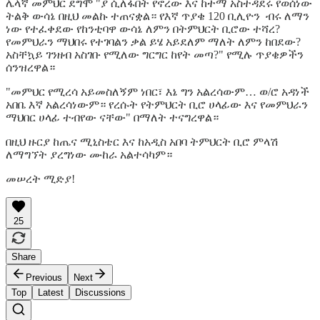
ሌላኛ መምህር ደግሞ "ያ ሲለፋበት የኖረው እና ከተማ አስተዳደሩ የወሰነው
ትልቅ ውሳኔ በዚህ መልኩ ተጠናቋል። የእኛ ጥያቄ 120 ቢሊዮን ብሩ ለማን
ነው የተፈቀደው የከንቲባዋ ውሳኔ ለምን በትምህርት ቢሮው ተሻረ?
የመምህራን ማህበሩ የተገባልን ቃል ይሄ አይደለም ማለት ለምን ከበደው?
አስቸኳይ ገንዘብ አስገቡ የሚለው ግርግር ከየት መጣ?" የሚሉ ጥያቄዎችን
ሰንዝረዋል።
"መምህር የሚረሳ አይመስለኝም ነበር፣ እኔ ግን አልረሳውም… ወ/ሮ አዳነች
አበቤ እኛ አልረሳነውም። የረሱት የትምህርት ቢሮ ሀላፊው እና የመምህራን
ማህበር ሀላፊ ተብየው ናቸው" በማለት ተናግረዋል።
በዚህ ዙርያ ከጤና ሚኒስቴር እና ከአዲስ አበባ ትምህርት ቢሮ ምላሽ
ለማግኘት ያረግነው ሙከራ አልተሳካም።
መሠረት ሚድያ!
25
Share
Previous
Next
Top
Latest
Discussions