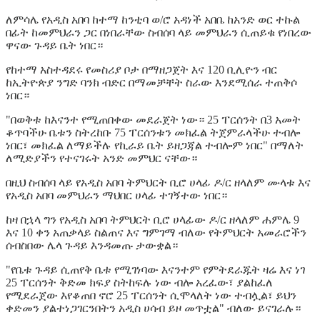
ለምሳሌ የአዲስ አበባ ከተማ ከንቲባ ወ/ሮ አዳነች አበቤ ከአንድ ወር ተኩል
በፊት ከመምህራን ጋር በነበራቸው ስብሰባ ላይ መምህራን ሲጠይቁ የነበረው
ዋናው ጉዳይ ቤት ነበር።
የከተማ አስተዳደሩ የመስሪያ ቦታ በማዘጋጀት እና 120 ቢሊዮን ብር
ከኢትዮጵያ ንግድ ባንክ ብድር በማመቻቸት ስራው እንደሚሰራ ተጠቅሶ
ነበር።
"በወቅቱ ከእናንተ የሚጠበቀው መደራጀት ነው። 25 ፐርሰንት በ3 አመት
ቆጥባችሁ ቤቱን ስትረከቡ 75 ፐርሰንቱን መክፈል ትጀምራላችሁ ተብሎ
ነበር፣ መክፈል ለማይችሉ የኪራይ ቤት ይዘጋጃል ተብሎም ነበር" በማለት
ለሚድያችን የተናገሩት አንድ መምህር ናቸው።
በዚህ ስብሰባ ላይ የአዲስ አበባ ትምህርት ቢሮ ሀላፊ ዶ/ር ዘላለም ሙላቱ እና
የአዲስ አበባ መምህራን ማህበር ሀላፊ ተገኝተው ነበር።
ከዛ በኋላ ግን የአዲስ አበባ ትምህርት ቢሮ ሀላፊው ዶ/ር ዘላለም ሐምሌ 9
እና 10 ቀን አጠቃላይ ስልጠና እና ግምገማ ብለው የትምህርት አመራሮችን
ሰብስበው ሌላ ጉዳይ እንዳመጡ ታውቋል።
"የቤቱ ጉዳይ ሲጠየቅ ቤቱ የሚገነባው እናንተም የምትደራጁት ዛሬ እና ነገ
25 ፐርሰንት ቅድመ ክፍያ ስትከፍሉ ነው ብሎ አረፈው፣ ያልከፈለ
የሚደራጀው እየቆጠበ ኖሮ 25 ፐርሰንት ሲሞላለት ነው ተብሏል፣ ይህን
ቀድመን ያልተነጋገርንበትን አዲስ ሀሳብ ይዞ መጥቷል" ብለው ይናገራሉ።