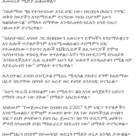
ለመሠረት ሚድያ ጠቁመዋል።
"በአድማው ግዜ የተሳተፍነው እንደ ሀገር ነው፣ ከዛ በኋላ በነበረን ንግግር
ወቅት ክፍያችን እንደማይቆም ተናግረው የነበሩ ቢሆንም አሁን
ከልክለውናል" በማለት ስማቸው እንዳይጠቀስ የፈለጉ አንድ የጤና
ባለሙያዎ ተናግረዋል።
"ከአስተዳደር አካላት ጋር ሰብስበውን አውርተን ደሞዛችን እንደማይቋረጥ
እና ሌሎች ጥያቄዎችንም እንደሚመልሱልን ተስማምን ነበር
የተመለስነው። ይሁንና ሌሎች ዩኒቨርሲቲዎች ለኢንተርኖች ደሞዝ
ሳያስተጓጉሉ ተከፍሏቸው ቀጥለዋል። እኛን ግን በተደጋጋሚ ስንጠይቅ
'እንከፍላችኋለን' ሲሉ ቢቆዩም አሁን ላይ 'ሁለተኛ እንዳጠይቁን የሚል ዛቻ
እያደረሱብን ነው'" በማለት ተናግረዋል።
ሌላ በጥቁር አንበሳ ሆስፒታል የሚሰራ ሜዲካል ዶክተር ደግሞ ከአድማው
በፊት ክፍያቸው በሶስት እና አራት ወር ይዘገይ እንደነበር ይናገራል።
"አሁን ጭራሽ አንከፍልም ነው የሚሉት፣ ልክ እንደ ወንጀለኝን አድርጎ
የማየት ሁኔታ ነው ያለው" በማለት አስረድተዋል።
አክለውም "የመጀመሪያው ስብሰባ ሰኔ 2/2017 ዓ.ም ነበር። ጥያቄዎችን
እንደሚመልሱ፣ ደሞዝም ተመድቦ ቁጭ ያለ ነው ይሰጣችኋል ተብለን
ነበር። ይህን ቃላቸውን ይዘን ስራ ጀመርን፣ ከዛ ግን ተደጋጋሚ ጠየቅን፣
ምላሽ ስንጠብቅ ይባስ ማስፈራርያ እየደረሰን ነው" በማለት ተናግረዋል።
በመምህራን ዘንድም በተመሳሳይ ወደኋላ የማለት ሁኔታ እንዳለ ታውቋል።