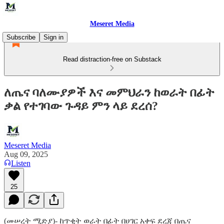
Meseret Media
Subscribe
Sign in
Read distraction-free on Substack
ለጤና ባለሙያዎች እና መምህራን ከወራት በፊት
ቃል የተገባው ጉዳይ ምን ላይ ደረሰ?
Meseret Media
Aug 09, 2025
Listen
25
(መሠረት ሚድያ)- ከጥቂት ወራት በፊት በሀገር አቀፍ ደረጃ በጤና