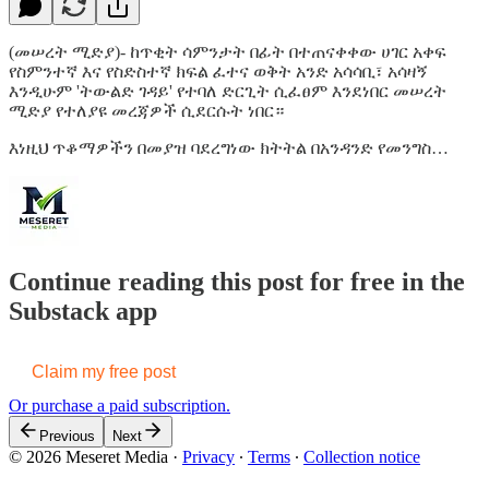
(መሠረት ሚድያ)- ከጥቂት ሳምንታት በፊት በተጠናቀቀው ሀገር አቀፍ
የስምንተኛ እና የስድስተኛ ክፍል ፈተና ወቅት አንድ አሳሳቢ፣ አሳዛኝ
እንዲሁም 'ትውልድ ገዳይ' የተባለ ድርጊት ሲፈፀም እንደነበር መሠረት
ሚድያ የተለያዩ መረጃዎች ሲደርሱት ነበር።
እነዚህ ጥቆማዎችን በመያዝ ባደረግነው ክትትል በአንዳንድ የመንግስ…
Continue reading this post for free in the
Substack app
Claim my free post
Or purchase a paid subscription.
Previous
Next
© 2026 Meseret Media
·
Privacy
∙
Terms
∙
Collection notice