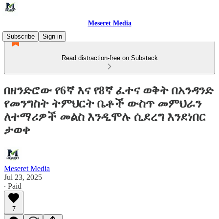
Meseret Media
Subscribe
Sign in
Read distraction-free on Substack
በዘንድሮው የ6ኛ እና የ8ኛ ፈተና ወቅት በአንዳንድ
የመንግስት ትምህርት ቤቶች ውስጥ መምህራን
ለተማሪዎች መልስ እንዲሞሉ ሲደረግ እንደነበር
ታወቀ
Meseret Media
Jul 23, 2025
∙ Paid
7